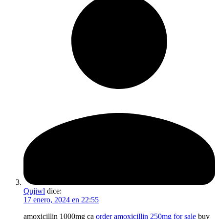
Qujiwl
dice:
17 enero, 2024 en 22:55
amoxicillin 1000mg ca
order amoxicillin 250mg for sale
buy