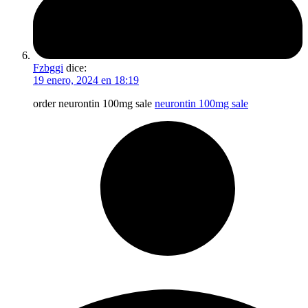
Fzbggi
dice:
19 enero, 2024 en 18:19
order neurontin 100mg sale
neurontin 100mg sale