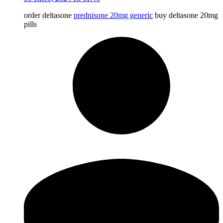
order deltasone
prednisone 20mg generic
buy deltasone 20mg
pills