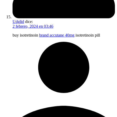
Udglid
dice:
2 febrero, 2024 en 03:46
buy isotretinoin
brand accutane 40mg
isotretinoin pill