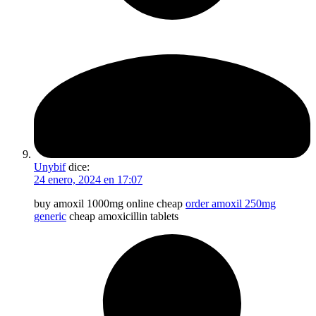
Unybif
dice:
24 enero, 2024 en 17:07
buy amoxil 1000mg online cheap
order amoxil 250mg
generic
cheap amoxicillin tablets