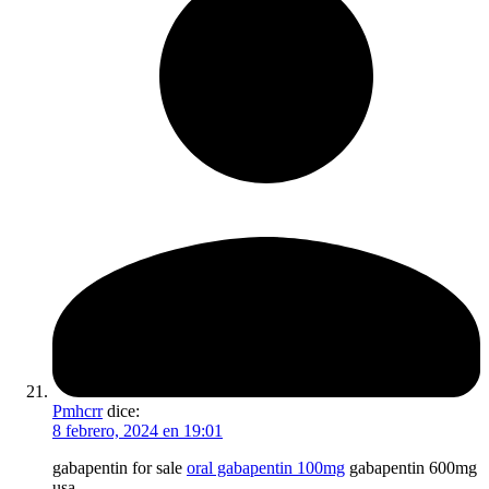
Pmhcrr
dice:
8 febrero, 2024 en 19:01
gabapentin for sale
oral gabapentin 100mg
gabapentin 600mg
usa