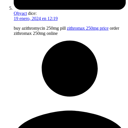
Qhyact
dice:
19 enero, 2024 en 12:19
buy azithromycin 250mg pill
zithromax 250mg price
order
zithromax 250mg online