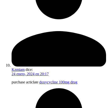
Kzmiam
dice:
24 enero, 2024 en 20:17
purchase acticlate
doxycycline 100mg drug