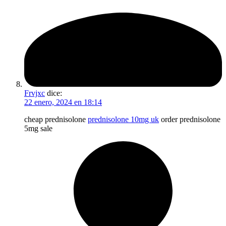
Frvjxc
dice:
22 enero, 2024 en 18:14
cheap prednisolone
prednisolone 10mg uk
order prednisolone
5mg sale