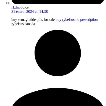
Hzhjot
dice:
31 enero, 2024 en 14:38
buy semaglutide pills for sale
buy rybelsus no prescription
rybelsus canada