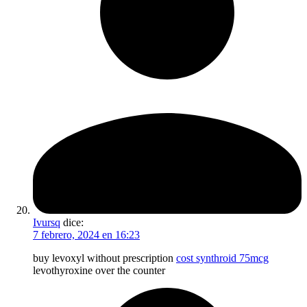
Ivursq
dice:
7 febrero, 2024 en 16:23
buy levoxyl without prescription
cost synthroid 75mcg
levothyroxine over the counter