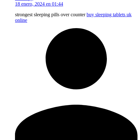
18 enero, 2024 en 01:44
strongest sleeping pills over counter
buy sleeping tablets uk
online