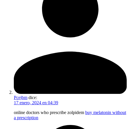
Pcejbm
dice:
17 enero, 2024 en 04:39
online doctors who prescribe zolpidem
buy melatonin without
a prescription