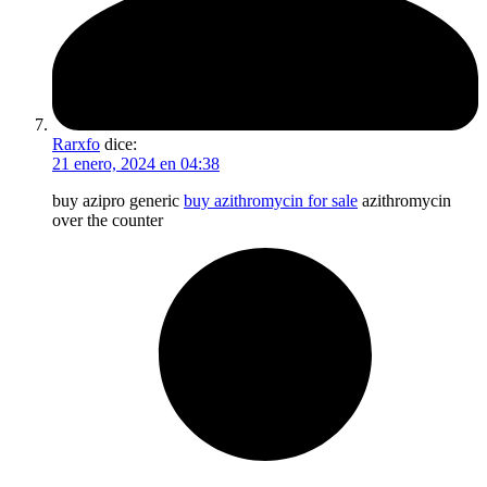
Rarxfo
dice:
21 enero, 2024 en 04:38
buy azipro generic
buy azithromycin for sale
azithromycin
over the counter