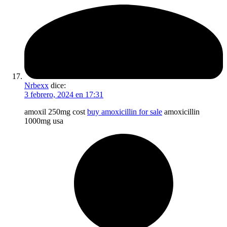
Nrbexx
dice:
3 febrero, 2024 en 17:31
amoxil 250mg cost
buy amoxicillin for sale
amoxicillin
1000mg usa