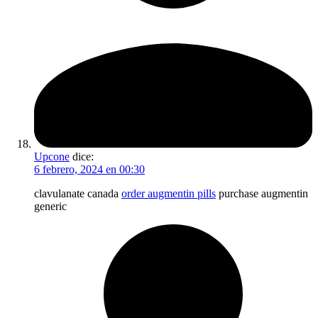
Upcone
dice:
6 febrero, 2024 en 00:30
clavulanate canada
order augmentin pills
purchase augmentin
generic