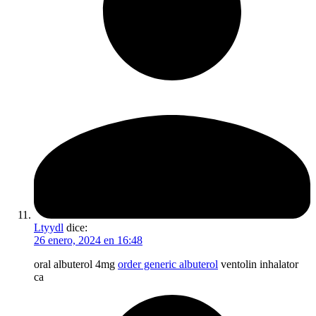
Ltyydl
dice:
26 enero, 2024 en 16:48
oral albuterol 4mg
order generic albuterol
ventolin inhalator
ca