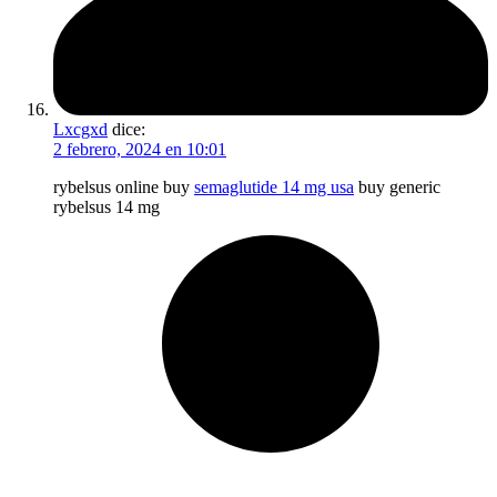
Lxcgxd
dice:
2 febrero, 2024 en 10:01
rybelsus online buy
semaglutide 14 mg usa
buy generic
rybelsus 14 mg