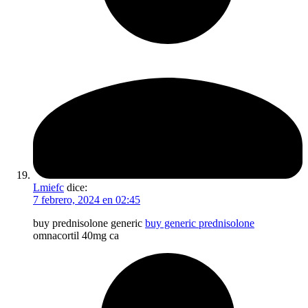
Lmiefc
dice:
7 febrero, 2024 en 02:45
buy prednisolone generic
buy generic prednisolone
omnacortil 40mg ca