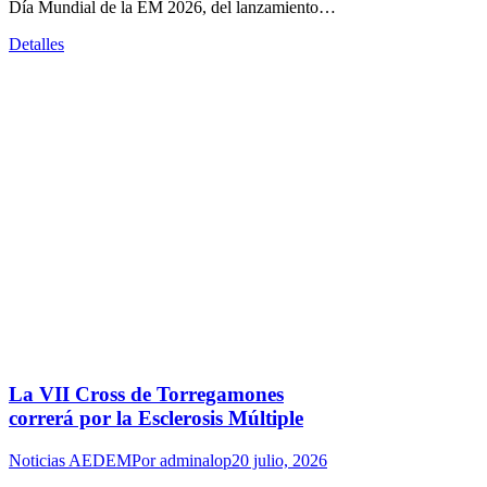
Día Mundial de la EM 2026, del lanzamiento…
Detalles
La VII Cross de Torregamones
correrá por la Esclerosis Múltiple
Noticias AEDEM
Por
adminalop
20 julio, 2026