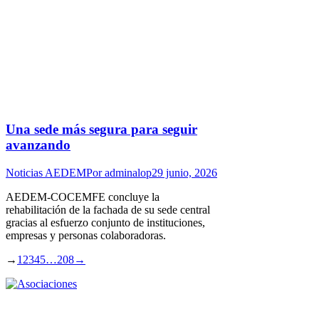
Una sede más segura para seguir
avanzando
Noticias AEDEM
Por
adminalop
29 junio, 2026
AEDEM-COCEMFE concluye la
rehabilitación de la fachada de su sede central
gracias al esfuerzo conjunto de instituciones,
empresas y personas colaboradoras.
→
1
2
3
4
5
…
208
→