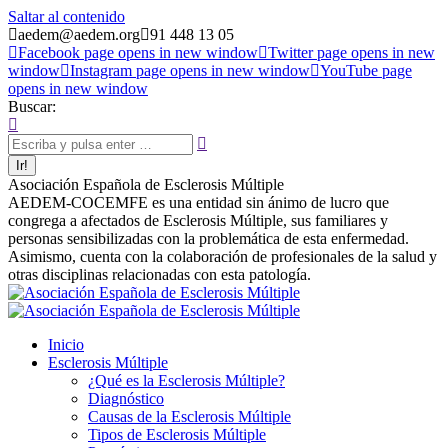
Saltar al contenido
aedem@aedem.org
91 448 13 05
Facebook page opens in new window
Twitter page opens in new
window
Instagram page opens in new window
YouTube page
opens in new window
Buscar:
Asociación Española de Esclerosis Múltiple
AEDEM-COCEMFE es una entidad sin ánimo de lucro que
congrega a afectados de Esclerosis Múltiple, sus familiares y
personas sensibilizadas con la problemática de esta enfermedad.
Asimismo, cuenta con la colaboración de profesionales de la salud y
otras disciplinas relacionadas con esta patología.
Inicio
Esclerosis Múltiple
¿Qué es la Esclerosis Múltiple?
Diagnóstico
Causas de la Esclerosis Múltiple
Tipos de Esclerosis Múltiple