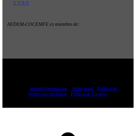
AEDEM-COCEMFE es miembro de:
Copyright © 2022 · AEDEM-Asociación española de EM ·
Todos los Derechos Reservados · C/ Sangenjo, nº 36 Madrid
-
91 448 13 05
mail:
aedem@aedem.org
//
Aviso legal
-
Política de
Protección de Datos
-
Política de Cookies