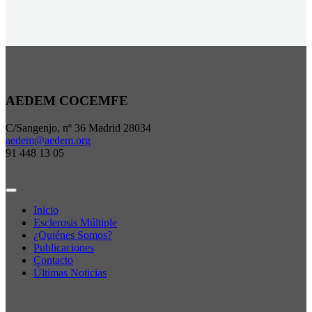
AEDEM COCEMFE
C/Sangenjo, nº 36 Madrid 28034
aedem@aedem.org
91 448 13 05
Inicio
Esclerosis Múltiple
¿Quiénes Somos?
Publicaciones
Contacto
Últimas Noticias