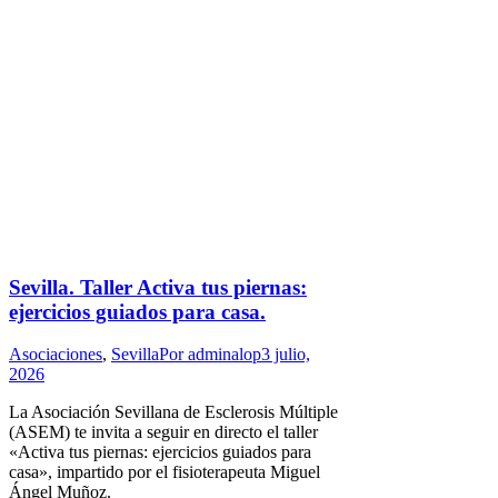
Sevilla. Taller Activa tus piernas:
ejercicios guiados para casa.
Asociaciones
,
Sevilla
Por
adminalop
3 julio,
2026
La Asociación Sevillana de Esclerosis Múltiple
(ASEM) te invita a seguir en directo el taller
«Activa tus piernas: ejercicios guiados para
casa», impartido por el fisioterapeuta Miguel
Ángel Muñoz.