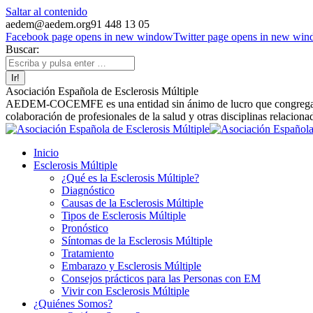
Saltar al contenido
aedem@aedem.org
91 448 13 05
Facebook page opens in new window
Twitter page opens in new wi
Buscar:
Asociación Española de Esclerosis Múltiple
AEDEM-COCEMFE es una entidad sin ánimo de lucro que congrega a afe
colaboración de profesionales de la salud y otras disciplinas relaciona
Inicio
Esclerosis Múltiple
¿Qué es la Esclerosis Múltiple?
Diagnóstico
Causas de la Esclerosis Múltiple
Tipos de Esclerosis Múltiple
Pronóstico
Síntomas de la Esclerosis Múltiple
Tratamiento
Embarazo y Esclerosis Múltiple
Consejos prácticos para las Personas con EM
Vivir con Esclerosis Múltiple
¿Quiénes Somos?