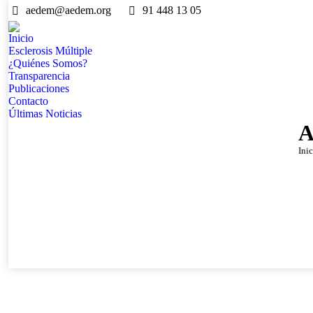
aedem@aedem.org
91 448 13 05
Inicio
Esclerosis Múltiple
¿Quiénes Somos?
Transparencia
Publicaciones
Contacto
Últimas Noticias
A
Est
Inic