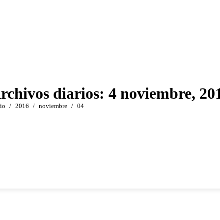
rchivos diarios:
4 noviembre, 20
ás aquí:
io
2016
noviembre
04