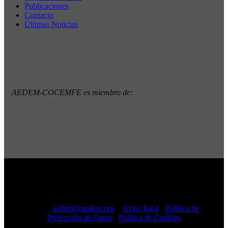
Publicaciones
Contacto
Últimas Noticias
AEDEM-COCEMFE es miembro de:
Copyright © 2022 · AEDEM-Asociación española de EM ·
Todos los Derechos Reservados · C/ Sangenjo, nº 36 Madrid
-
91 448 13 05
mail:
aedem@aedem.org
//
Aviso legal
-
Política de
Protección de Datos
-
Política de Cookies