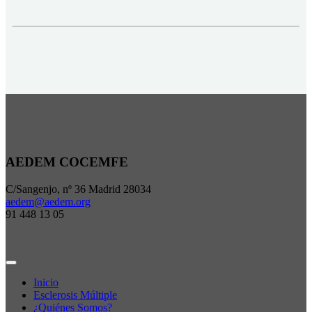
AEDEM COCEMFE
C/Sangenjo, nº 36 Madrid 28034
aedem@aedem.org
91 448 13 05
Inicio
Esclerosis Múltiple
¿Quiénes Somos?