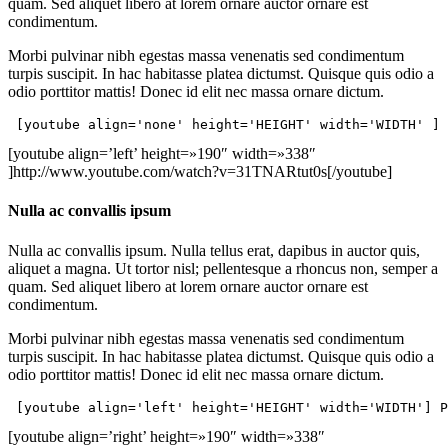
quam. Sed aliquet libero at lorem ornare auctor ornare est
condimentum.
Morbi pulvinar nibh egestas massa venenatis sed condimentum
turpis suscipit. In hac habitasse platea dictumst. Quisque quis odio a
odio porttitor mattis! Donec id elit nec massa ornare dictum.
 [youtube align='none' height='HEIGHT' width='WIDTH' ] 
[youtube align=’left’ height=»190″ width=»338″
]http://www.youtube.com/watch?v=31TNARtut0s[/youtube]
Nulla ac convallis ipsum
Nulla ac convallis ipsum. Nulla tellus erat, dapibus in auctor quis,
aliquet a magna. Ut tortor nisl; pellentesque a rhoncus non, semper a
quam. Sed aliquet libero at lorem ornare auctor ornare est
condimentum.
Morbi pulvinar nibh egestas massa venenatis sed condimentum
turpis suscipit. In hac habitasse platea dictumst. Quisque quis odio a
odio porttitor mattis! Donec id elit nec massa ornare dictum.
 [youtube align='left' height='HEIGHT' width='WIDTH'] P
[youtube align=’right’ height=»190″ width=»338″