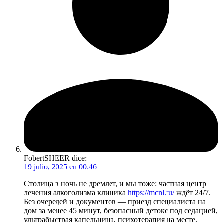
FobertSHEER
dice:
19 julio, 2025 en 00:46
Столица в ночь не дремлет, и мы тоже: частная центр
лечения алкоголизма клиника
https://mcnl.ru/
ждёт 24/7.
Без очередей и документов — приезд специалиста на
дом за менее 45 минут, безопасный детокс под седацией,
ультрабыстрая капельница, психотерапия на месте,