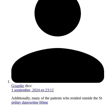
Goapike
dice:
1 septiembre, 2024 en 23:12
Additionally, many of the patients who resided outside the St
priligy dapoxetine 60mg