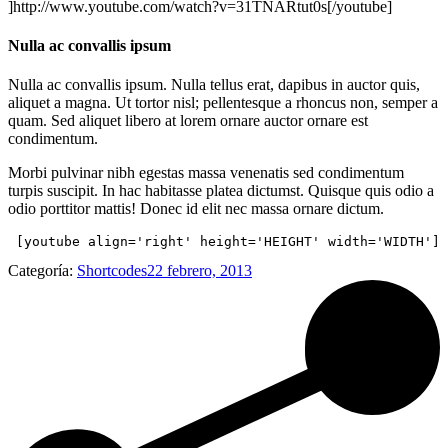
]http://www.youtube.com/watch?v=31TNARtut0s[/youtube]
Nulla ac convallis ipsum
Nulla ac convallis ipsum. Nulla tellus erat, dapibus in auctor quis,
aliquet a magna. Ut tortor nisl; pellentesque a rhoncus non, semper a
quam. Sed aliquet libero at lorem ornare auctor ornare est
condimentum.
Morbi pulvinar nibh egestas massa venenatis sed condimentum
turpis suscipit. In hac habitasse platea dictumst. Quisque quis odio a
odio porttitor mattis! Donec id elit nec massa ornare dictum.
 [youtube align='right' height='HEIGHT' width='WIDTH'] 
Categoría:
Shortcodes
22 febrero, 2013