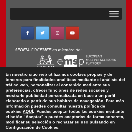
AEDEM-COCEMFE es miembro de:
En nuestro sitio web utilizamos cookies propias y de
terceros para finalidades analíticas mediante el análisis del
tráfico web, personalizar el contenido mediante sus
preferencias, ofrecer funciones de redes sociales y
mostrarle publicidad personalizada en base a un perfil
elaborado a partir de sus hábitos de navegación. Para más
Copyright © 2022 · AEDEM-Asociación española de
información puedes consultar nuestra política de
EM · Todos los Derechos Reservados · C/ Sangenjo,
cookies
AQUÍ
. Puedes aceptar todas las cookies mediante
nº 36 Madrid -
91 448 13 05
el botón “Aceptar” o puedes aceptarlas de forma concreta,
modificar su selección o rechazar su uso pulsando en
mail:
aedem@aedem.org
//
Aviso legal
-
Política de
Configuración de Cookies
.
Protección de Datos
-
Política de Cookies