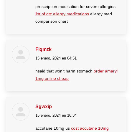
prescription medication for severe allergies
list of otc allergy medications
allergy med
comparison chart
Fiqmzk
15 enero, 2024 en 04:51
dice:
nsaid that won’t harm stomach
order amaryl
1mg online cheap
Sgwxip
15 enero, 2024 en 16:34
dice:
accutane 10mg us
cost accutane 10mg