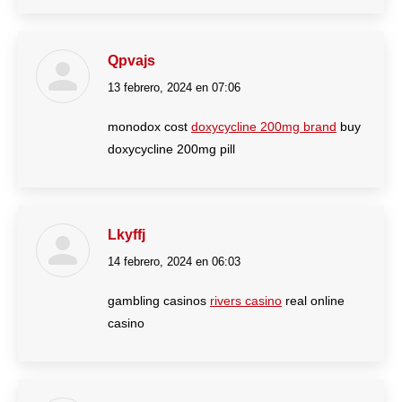
Qpvajs
13 febrero, 2024 en 07:06
dice:
monodox cost
doxycycline 200mg brand
buy
doxycycline 200mg pill
Lkyffj
14 febrero, 2024 en 06:03
dice:
gambling casinos
rivers casino
real online
casino