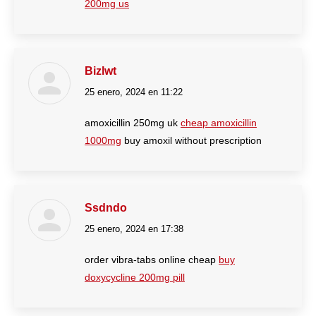
200mg us
Bizlwt
25 enero, 2024 en 11:22
dice:
amoxicillin 250mg uk
cheap amoxicillin
1000mg
buy amoxil without prescription
Ssdndo
25 enero, 2024 en 17:38
dice:
order vibra-tabs online cheap
buy
doxycycline 200mg pill