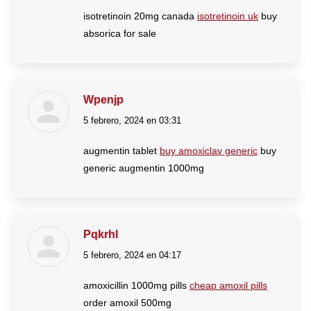
isotretinoin 20mg canada
isotretinoin uk
buy
absorica for sale
Wpenjp
5 febrero, 2024 en 03:31
dice:
augmentin tablet
buy amoxiclav generic
buy
generic augmentin 1000mg
Pqkrhl
5 febrero, 2024 en 04:17
dice:
amoxicillin 1000mg pills
cheap amoxil pills
order amoxil 500mg