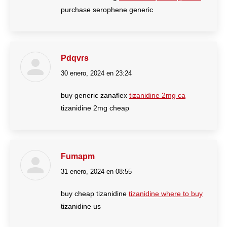
purchase serophene generic
Pdqvrs
30 enero, 2024 en 23:24
dice:
buy generic zanaflex
tizanidine 2mg ca
tizanidine 2mg cheap
Fumapm
31 enero, 2024 en 08:55
dice:
buy cheap tizanidine
tizanidine where to buy
tizanidine us