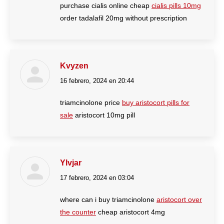
purchase cialis online cheap
cialis pills 10mg
order tadalafil 20mg without prescription
Kvyzen
16 febrero, 2024 en 20:44
dice:
triamcinolone price
buy aristocort pills for
sale
aristocort 10mg pill
Ylvjar
17 febrero, 2024 en 03:04
dice:
where can i buy triamcinolone
aristocort over
the counter
cheap aristocort 4mg