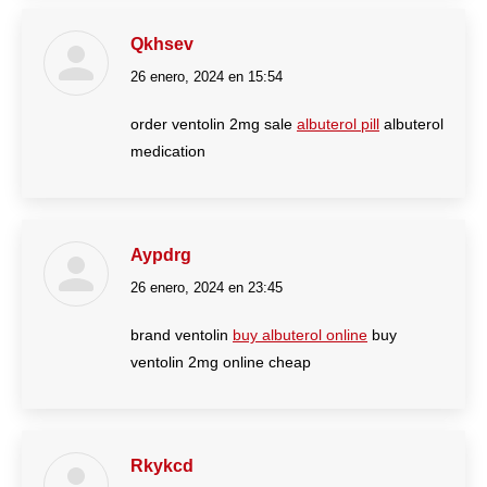
Qkhsev
26 enero, 2024 en 15:54
dice:
order ventolin 2mg sale
albuterol pill
albuterol
medication
Aypdrg
26 enero, 2024 en 23:45
dice:
brand ventolin
buy albuterol online
buy
ventolin 2mg online cheap
Rkykcd