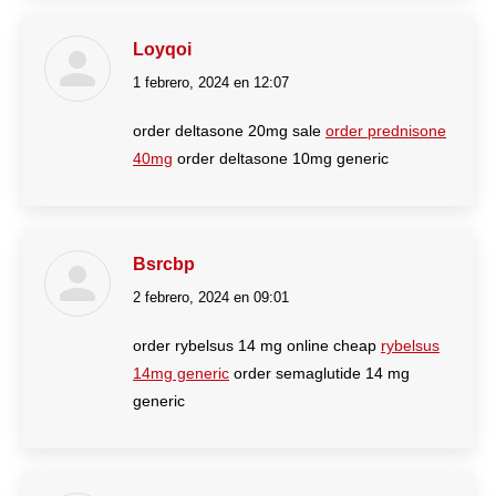
Loyqoi
1 febrero, 2024 en 12:07
dice:
order deltasone 20mg sale
order prednisone
40mg
order deltasone 10mg generic
Bsrcbp
2 febrero, 2024 en 09:01
dice:
order rybelsus 14 mg online cheap
rybelsus
14mg generic
order semaglutide 14 mg
generic