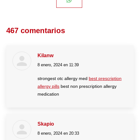
Share
Facebook
Twitter
Pinterest
LinkedIn
on
467 comentarios
WhatsApp
Kilanw
8 enero, 2024 en 11:39
dice:
strongest otc allergy med
best prescription
allergy pills
best non prescription allergy
medication
Skapio
8 enero, 2024 en 20:33
dice: