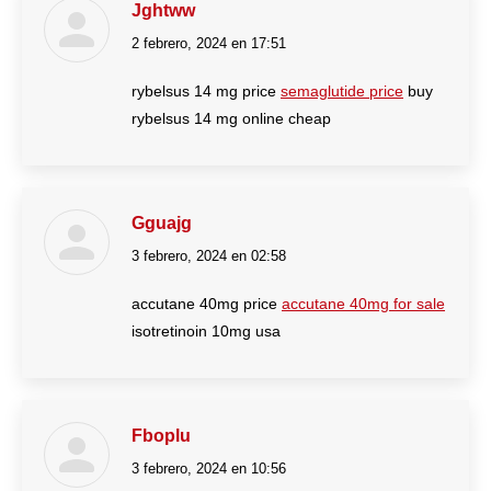
Jghtww
2 febrero, 2024 en 17:51
dice:
rybelsus 14 mg price
semaglutide price
buy
rybelsus 14 mg online cheap
Gguajg
3 febrero, 2024 en 02:58
dice:
accutane 40mg price
accutane 40mg for sale
isotretinoin 10mg usa
Fboplu
3 febrero, 2024 en 10:56
dice: