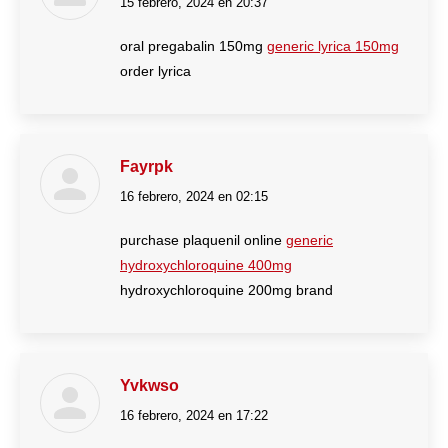
15 febrero, 2024 en 20:37
dice:
oral pregabalin 150mg
generic lyrica 150mg
order lyrica
Fayrpk
16 febrero, 2024 en 02:15
dice:
purchase plaquenil online
generic
hydroxychloroquine 400mg
hydroxychloroquine 200mg brand
Yvkwso
16 febrero, 2024 en 17:22
dice: