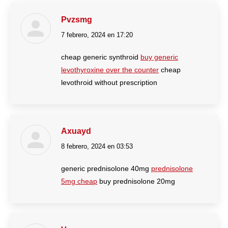
Pvzsmg
7 febrero, 2024 en 17:20
dice:
cheap generic synthroid
buy generic
levothyroxine over the counter
cheap
levothroid without prescription
Axuayd
8 febrero, 2024 en 03:53
dice:
generic prednisolone 40mg
prednisolone
5mg cheap
buy prednisolone 20mg