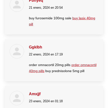
Pbnyeq
21 enero, 2024 en 20:54
dice:
buy furosemide 100mg sale
buy lasix 40mg
pill
Ggklbh
22 enero, 2024 en 17:19
dice:
order omnacortil 20mg pills
order omnacortil
40mg pills
buy prednisolone 5mg pill
Amxjjf
23 enero, 2024 en 01:18
dice: