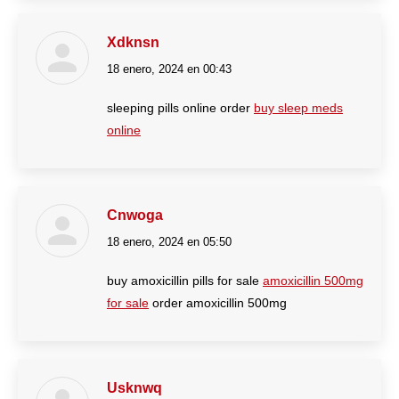
Xdknsn
18 enero, 2024 en 00:43
dice:
sleeping pills online order
buy sleep meds
online
Cnwoga
18 enero, 2024 en 05:50
dice:
buy amoxicillin pills for sale
amoxicillin 500mg
for sale
order amoxicillin 500mg
Usknwq