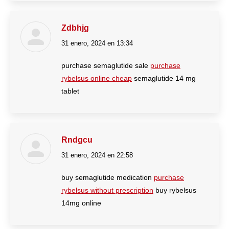
Zdbhjg
31 enero, 2024 en 13:34
dice:
purchase semaglutide sale
purchase
rybelsus online cheap
semaglutide 14 mg
tablet
Rndgcu
31 enero, 2024 en 22:58
dice:
buy semaglutide medication
purchase
rybelsus without prescription
buy rybelsus
14mg online