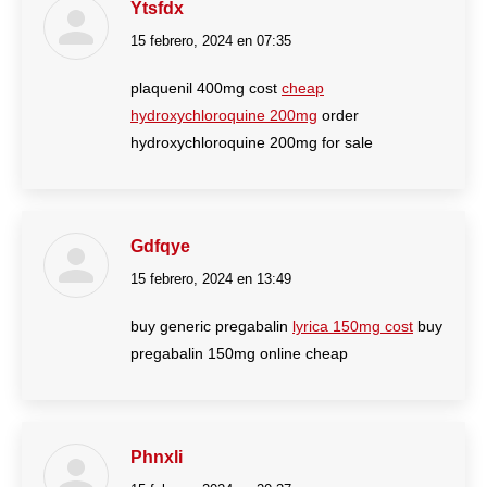
Ytsfdx
15 febrero, 2024 en 07:35
dice:
plaquenil 400mg cost
cheap
hydroxychloroquine 200mg
order
hydroxychloroquine 200mg for sale
Gdfqye
15 febrero, 2024 en 13:49
dice:
buy generic pregabalin
lyrica 150mg cost
buy
pregabalin 150mg online cheap
Phnxli