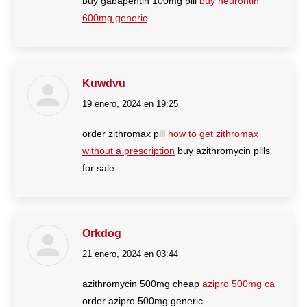
buy gabapentin 100mg pill
buy neurontin
600mg generic
Kuwdvu
19 enero, 2024 en 19:25
dice:
order zithromax pill
how to get zithromax
without a prescription
buy azithromycin pills
for sale
Orkdog
21 enero, 2024 en 03:44
dice:
azithromycin 500mg cheap
azipro 500mg ca
order azipro 500mg generic