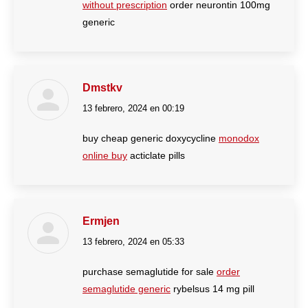
without prescription
order neurontin 100mg
generic
Dmstkv
13 febrero, 2024 en 00:19
dice:
buy cheap generic doxycycline
monodox
online buy
acticlate pills
Ermjen
13 febrero, 2024 en 05:33
dice:
purchase semaglutide for sale
order
semaglutide generic
rybelsus 14 mg pill