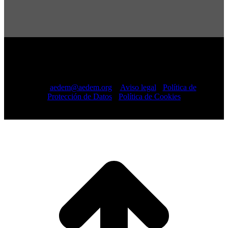
Copyright © 2022 · AEDEM-Asociación española de EM ·
Todos los Derechos Reservados · C/ Sangenjo, nº 36 Madrid
-
91 448 13 05
mail:
aedem@aedem.org
//
Aviso legal
-
Política de
Protección de Datos
-
Política de Cookies