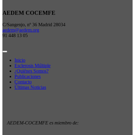
AEDEM COCEMFE
C/Sangenjo, nº 36 Madrid 28034
aedem@aedem.org
91 448 13 05
Inicio
Esclerosis Múltiple
¿Quiénes Somos?
Publicaciones
Contacto
Últimas Noticias
AEDEM-COCEMFE es miembro de: