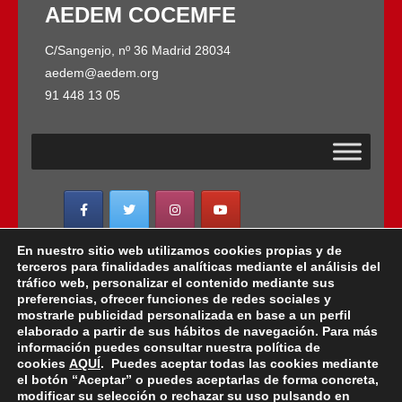
AEDEM COCEMFE
C/Sangenjo, nº 36 Madrid 28034
aedem@aedem.org
91 448 13 05
En nuestro sitio web utilizamos cookies propias y de
AEDEM-COCEMFE es miembro de:
terceros para finalidades analíticas mediante el análisis del
tráfico web, personalizar el contenido mediante sus
preferencias, ofrecer funciones de redes sociales y
mostrarle publicidad personalizada en base a un perfil
elaborado a partir de sus hábitos de navegación. Para más
Copyright © 2022 · AEDEM-Asociación española de
información puedes consultar nuestra política de
EM · Todos los Derechos Reservados · C/ Sangenjo,
cookies
AQUÍ
. Puedes aceptar todas las cookies mediante
nº 36 Madrid -
91 448 13 05
el botón “Aceptar” o puedes aceptarlas de forma concreta,
modificar su selección o rechazar su uso pulsando en
mail:
aedem@aedem.org
//
Aviso legal
-
Política de