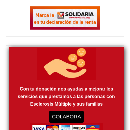
Con tu donación nos ayudas a mejorar los
servicios que prestamos a las personas con
Esclerosis Múltiple y sus familias
COLABORA