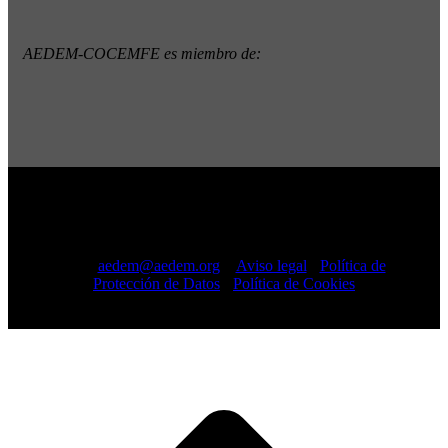
AEDEM-COCEMFE es miembro de:
Copyright © 2022 · AEDEM-Asociación española de EM ·
Todos los Derechos Reservados · C/ Sangenjo, nº 36 Madrid
-
91 448 13 05
mail:
aedem@aedem.org
//
Aviso legal
-
Política de
Protección de Datos
-
Política de Cookies