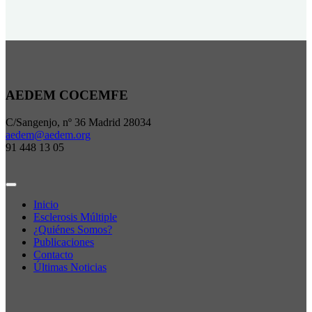
AEDEM COCEMFE
C/Sangenjo, nº 36 Madrid 28034
aedem@aedem.org
91 448 13 05
Inicio
Esclerosis Múltiple
¿Quiénes Somos?
Publicaciones
Contacto
Últimas Noticias