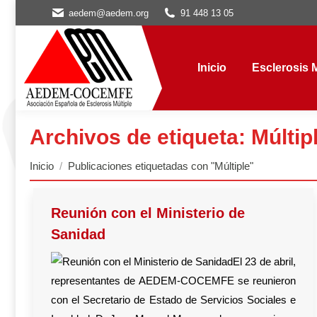
aedem@aedem.org
91 448 13 05
Inicio
Esclerosis Múl
Inicio
Esclerosis M
Archivos de etiqueta:
Múltip
Estás aquí:
Inicio
Publicaciones etiquetadas con "Múltiple"
Reunión con el Ministerio de
Sanidad
El 23 de abril,
representantes de AEDEM-COCEMFE se reunieron
con el Secretario de Estado de Servicios Sociales e