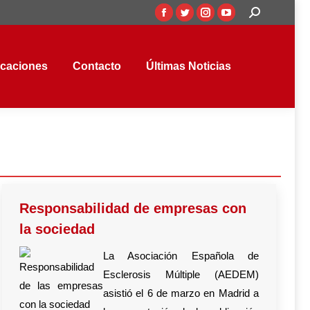
Buscar:
Facebook
Twitter
Instagram
YouTube
aciones
Contacto
Últimas Noticias
page
page
page
page
opens
opens
opens
opens
icaciones
Contacto
Últimas Noticias
in
in
in
in
new
new
new
new
window
window
window
window
Responsabilidad de empresas con
la sociedad
La Asociación Española de
Esclerosis Múltiple (AEDEM)
asistió el 6 de marzo en Madrid a