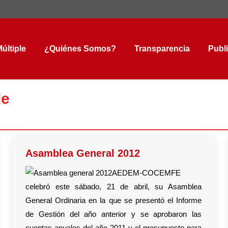
tiple
¿Quiénes Somos?
Transparencia
Public
últiple
¿Quiénes Somos?
Transparencia
Publ
le
Asamblea General 2012
AEDEM-COCEMFE
celebró este sábado, 21 de abril, su Asamblea
General Ordinaria en la que se presentó el Informe
de Gestión del año anterior y se aprobaron las
cuentas anuales del año 2011 y el presupuesto para