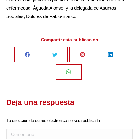
enfermedad, Águeda Alonso, y la delegada de Asuntos
Sociales, Dolores de Pablo-Blanco.
Compartir esta publicación
Share
Share
Share
Share
on
on
on
on
Share
Facebook
Twitter
Pinterest
LinkedIn
on
Deja una respuesta
WhatsApp
Tu dirección de correo electrónico no será publicada.
Comentario