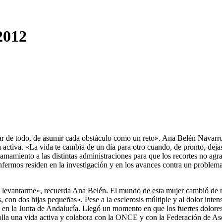
-2012
frutar de todo, de asumir cada obstáculo como un reto». Ana Belén Navarr
a activa. «La vida te cambia de un día para otro cuando, de pronto, de
 llamamiento a las distintas administraciones para que los recortes no 
nfermos residen en la investigación y en los avances contra un problem
a levantarme», recuerda Ana Belén. El mundo de esta mujer cambió de 
con dos hijas pequeñas». Pese a la esclerosis múltiple y al dolor inte
en la Junta de Andalucía. Llegó un momento en que los fuertes dolores y
rrolla una vida activa y colabora con la ONCE y con la Federación de A