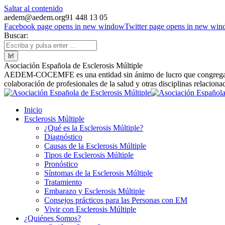
Saltar al contenido
aedem@aedem.org
91 448 13 05
Facebook page opens in new window
Twitter page opens in new wi
Buscar:
Asociación Española de Esclerosis Múltiple
AEDEM-COCEMFE es una entidad sin ánimo de lucro que congrega a afe
colaboración de profesionales de la salud y otras disciplinas relaciona
Inicio
Esclerosis Múltiple
¿Qué es la Esclerosis Múltiple?
Diagnóstico
Causas de la Esclerosis Múltiple
Tipos de Esclerosis Múltiple
Pronóstico
Síntomas de la Esclerosis Múltiple
Tratamiento
Embarazo y Esclerosis Múltiple
Consejos prácticos para las Personas con EM
Vivir con Esclerosis Múltiple
¿Quiénes Somos?