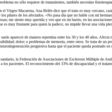
roblema no sólo requiere de tratamientos, también necesitas fisioterapi
n el Virgen Macarena, Ana Belén dice que el trato es muy cercano, casi
de los pilares de los afectados. «No pasa día que no hable con mi herm
sas; me siento muy querida y veo que en mi barrio, en las asociaciones,
 que es muy frustante para quien la padece, no impide llevar una vida ple
 suele aparecer de manera repentina entre los 30 y los 40 años. Afecta m
nsibilidad; dolor; o problemas de memoria, entre otros. Se trata de un p
 neurodegeneración progresiva hasta que el paciente queda postrado en u
sanitario, la Federación de Asociaciones de Esclerosis Múltiple de And
a los pacientes. El reconocimiento del 33% de discapacidad y el tratamie