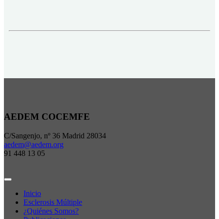
AEDEM COCEMFE
C/Sangenjo, nº 36 Madrid 28034
aedem@aedem.org
91 448 13 05
Inicio
Esclerosis Múltiple
¿Quiénes Somos?