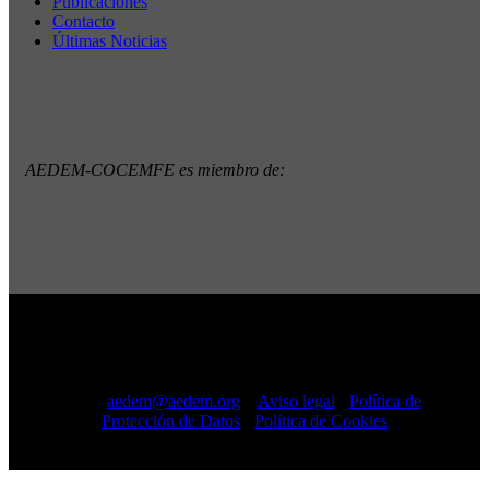
Publicaciones
Contacto
Últimas Noticias
AEDEM-COCEMFE es miembro de:
Copyright © 2022 · AEDEM-Asociación española de EM ·
Todos los Derechos Reservados · C/ Sangenjo, nº 36 Madrid
-
91 448 13 05
mail:
aedem@aedem.org
//
Aviso legal
-
Política de
Protección de Datos
-
Política de Cookies