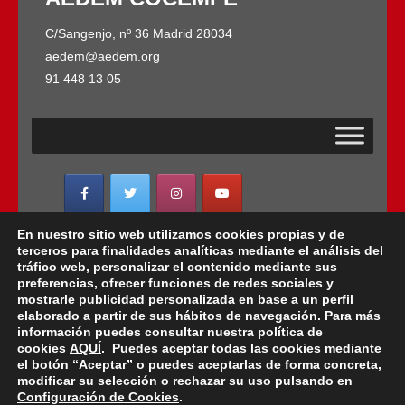
C/Sangenjo, nº 36 Madrid 28034
aedem@aedem.org
91 448 13 05
En nuestro sitio web utilizamos cookies propias y de
AEDEM-COCEMFE es miembro de:
terceros para finalidades analíticas mediante el análisis del
tráfico web, personalizar el contenido mediante sus
preferencias, ofrecer funciones de redes sociales y
mostrarle publicidad personalizada en base a un perfil
elaborado a partir de sus hábitos de navegación. Para más
Copyright © 2022 · AEDEM-Asociación española de
información puedes consultar nuestra política de
EM · Todos los Derechos Reservados · C/ Sangenjo,
cookies
AQUÍ
. Puedes aceptar todas las cookies mediante
nº 36 Madrid -
91 448 13 05
el botón “Aceptar” o puedes aceptarlas de forma concreta,
modificar su selección o rechazar su uso pulsando en
mail:
aedem@aedem.org
//
Aviso legal
-
Política de
Configuración de Cookies
.