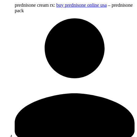
prednisone cream rx:
buy prednisone online usa
– prednisone
pack