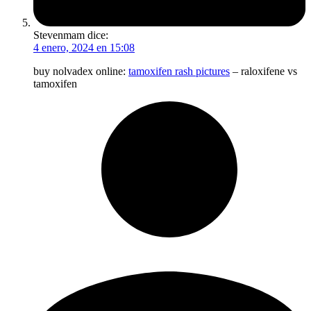
Stevenmam
dice:
4 enero, 2024 en 15:08
buy nolvadex online:
tamoxifen rash pictures
– raloxifene vs
tamoxifen