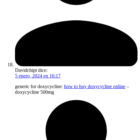
Davidchipt
dice:
5 enero, 2024 en 16:17
generic for doxycycline:
how to buy doxycycline online
–
doxycycline 500mg