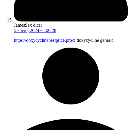
JamesSex
dice:
5 enero, 2024 en 06:28
https://doxycyclinebestprice.pro/#
doxycycline generic