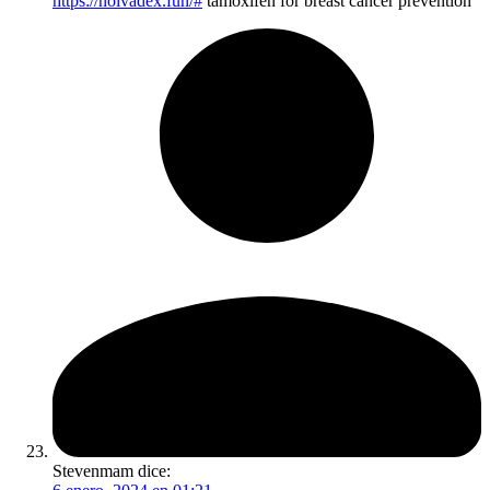
https://nolvadex.fun/#
tamoxifen for breast cancer prevention
Stevenmam
dice: