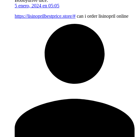
Bobbydrive
dice:
5 enero, 2024 en 05:05
https://lisinoprilbestprice.store/#
can i order lisinopril online