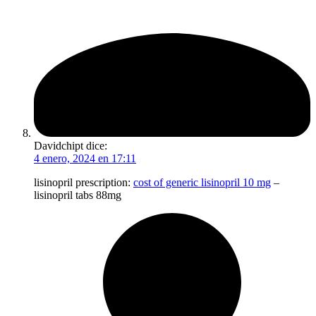
Davidchipt
dice:
4 enero, 2024 en 17:11
lisinopril prescription:
cost of generic lisinopril 10 mg
–
lisinopril tabs 88mg