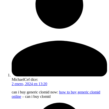
MichaelCef
dice:
2 enero, 2024 en 13:20
can i buy generic clomid now:
how to buy generic clomid
online
– can i buy clomid