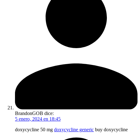
BrandonGOB
dice:
5 enero, 2024 en 18:45
doxycycline 50 mg
doxycycline generic
buy doxycycline