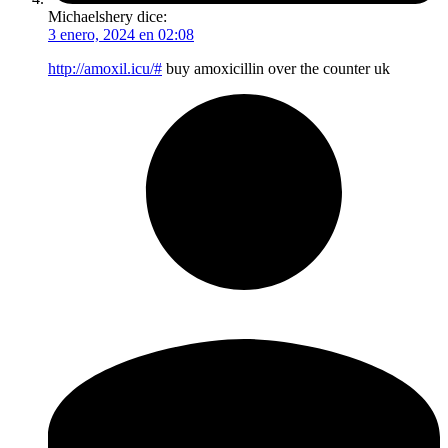
Michaelshery
dice:
3 enero, 2024 en 02:08
http://amoxil.icu/#
buy amoxicillin over the counter uk