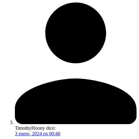
TimothyHoony
dice:
3 enero, 2024 en 00:48