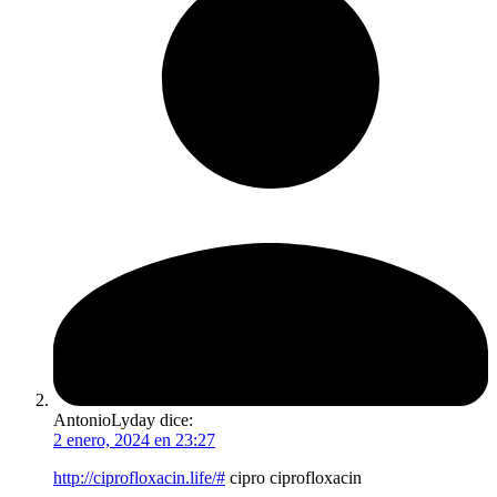
AntonioLyday
dice:
2 enero, 2024 en 23:27
http://ciprofloxacin.life/#
cipro ciprofloxacin