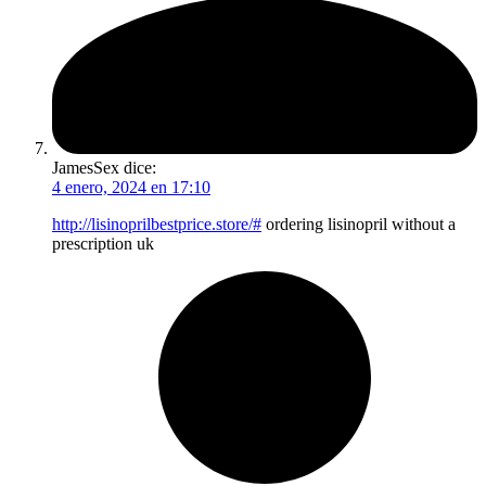
JamesSex
dice:
4 enero, 2024 en 17:10
http://lisinoprilbestprice.store/#
ordering lisinopril without a
prescription uk