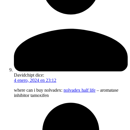
Davidchipt
dice:
4 enero, 2024 en 23:12
where can i buy nolvadex:
nolvadex half life
– aromatase
inhibitor tamoxifen