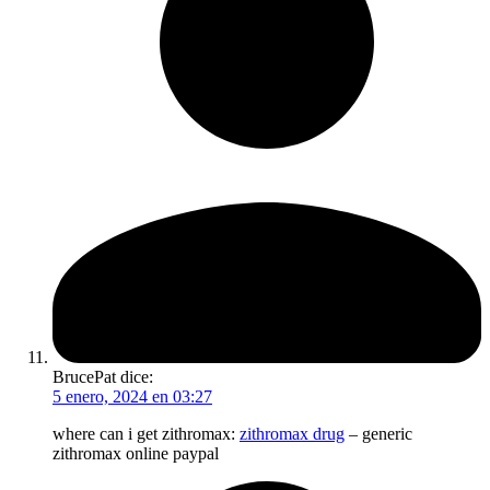
BrucePat
dice:
5 enero, 2024 en 03:27
where can i get zithromax:
zithromax drug
– generic
zithromax online paypal