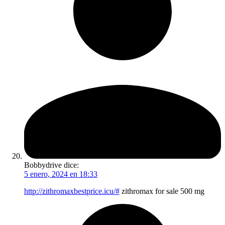
Bobbydrive
dice:
5 enero, 2024 en 18:33
http://zithromaxbestprice.icu/#
zithromax for sale 500 mg