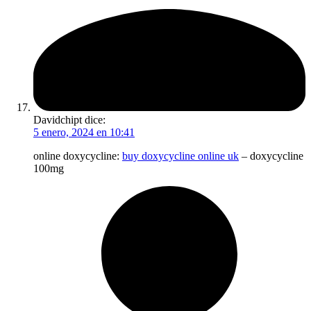
Davidchipt
dice:
5 enero, 2024 en 10:41
online doxycycline:
buy doxycycline online uk
– doxycycline
100mg