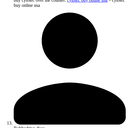
buy cytotec over the counter:
cytotec buy online usa
– cytotec
buy online usa