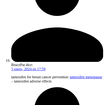
BrucePat
dice:
5 enero, 2024 en 17:59
tamoxifen for breast cancer prevention:
tamoxifen menopause
– tamoxifen adverse effects