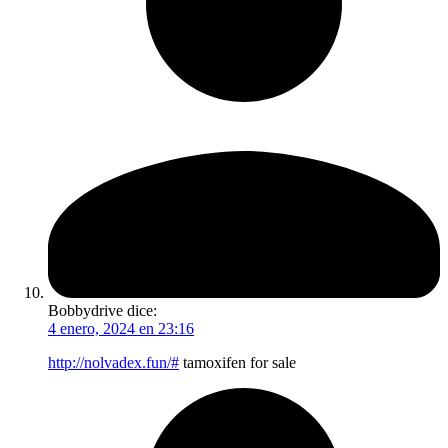
Bobbydrive
dice:
4 enero, 2024 en 23:16
http://nolvadex.fun/#
tamoxifen for sale