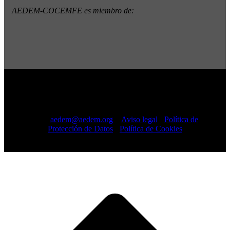
AEDEM-COCEMFE es miembro de:
Copyright © 2022 · AEDEM-Asociación española de EM ·
Todos los Derechos Reservados · C/ Sangenjo, nº 36 Madrid
-
91 448 13 05
mail:
aedem@aedem.org
//
Aviso legal
-
Política de
Protección de Datos
-
Política de Cookies