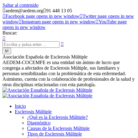
Saltar al contenido
aedem@aedem.org
91 448 13 05
Facebook page opens in new window
Twitter page opens in new
window
Instagram page opens in new window
YouTube page
opens in new window
Buscar:
Asociación Española de Esclerosis Múltiple
AEDEM-COCEMFE es una entidad sin ánimo de lucro que
congrega a afectados de Esclerosis Múltiple, sus familiares y
personas sensibilizadas con la problemática de esta enfermedad.
Asimismo, cuenta con la colaboración de profesionales de la salud y
otras disciplinas relacionadas con esta patología.
Inicio
Esclerosis Múltiple
¿Qué es la Esclerosis Múltiple?
Diagnóstico
Causas de la Esclerosis Múltiple
Tipos de Esclerosis Múltiple