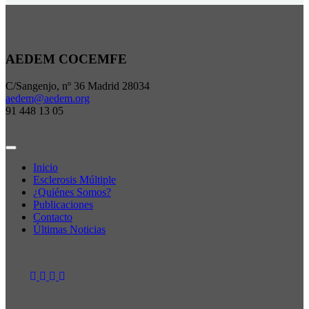
AEDEM COCEMFE
C/Sangenjo, nº 36 Madrid 28034
aedem@aedem.org
91 448 13 05
Inicio
Esclerosis Múltiple
¿Quiénes Somos?
Publicaciones
Contacto
Últimas Noticias