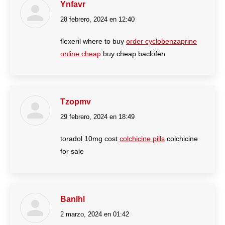
Ynfavr
28 febrero, 2024 en 12:40
dice:
flexeril where to buy
order cyclobenzaprine
online cheap
buy cheap baclofen
Tzopmv
29 febrero, 2024 en 18:49
dice:
toradol 10mg cost
colchicine pills
colchicine
for sale
Banlhl
2 marzo, 2024 en 01:42
dice: