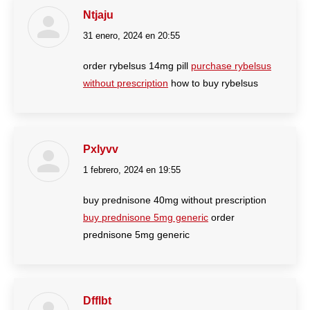
Ntjaju
31 enero, 2024 en 20:55
dice:
order rybelsus 14mg pill
purchase rybelsus
without prescription
how to buy rybelsus
Pxlyvv
1 febrero, 2024 en 19:55
dice:
buy prednisone 40mg without prescription
buy prednisone 5mg generic
order
prednisone 5mg generic
Dfflbt