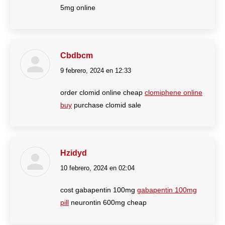
5mg online
Cbdbcm
9 febrero, 2024 en 12:33
dice:
order clomid online cheap
clomiphene online
buy
purchase clomid sale
Hzidyd
10 febrero, 2024 en 02:04
dice:
cost gabapentin 100mg
gabapentin 100mg
pill
neurontin 600mg cheap