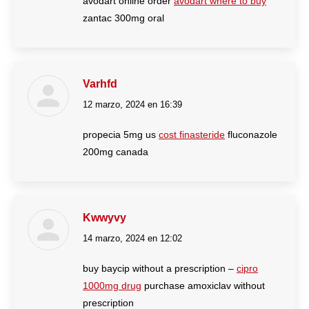
avodart online order
avodart where to buy
zantac 300mg oral
Varhfd
12 marzo, 2024 en 16:39
dice:
propecia 5mg us
cost finasteride
fluconazole
200mg canada
Kwwyvy
14 marzo, 2024 en 12:02
dice:
buy baycip without a prescription –
cipro
1000mg drug
purchase amoxiclav without
prescription