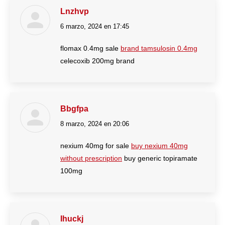
Lnzhvp
6 marzo, 2024 en 17:45
dice:
flomax 0.4mg sale
brand tamsulosin 0.4mg
celecoxib 200mg brand
Bbgfpa
8 marzo, 2024 en 20:06
dice:
nexium 40mg for sale
buy nexium 40mg
without prescription
buy generic topiramate
100mg
Ihuckj