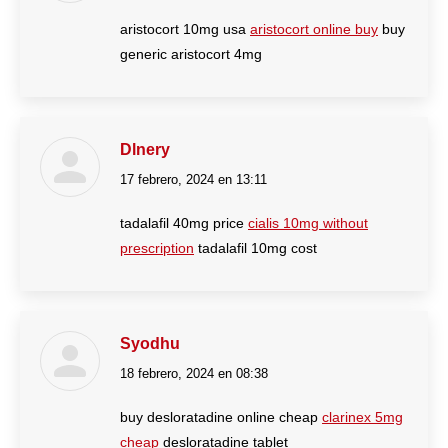
aristocort 10mg usa
aristocort online buy
buy
generic aristocort 4mg
Dlnery
17 febrero, 2024 en 13:11
dice:
tadalafil 40mg price
cialis 10mg without
prescription
tadalafil 10mg cost
Syodhu
18 febrero, 2024 en 08:38
dice:
buy desloratadine online cheap
clarinex 5mg
cheap
desloratadine tablet