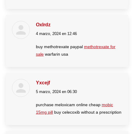
Oxlrdz
4 marzo, 2024 en 12:46
dice:
buy methotrexate paypal
methotrexate for
sale
warfarin usa
Yxcejf
5 marzo, 2024 en 06:30
dice:
purchase meloxicam online cheap
mobic
15mg pill
buy celecoxib without a prescription