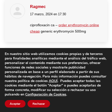
Ragmec
17 marzo, 2024 en 17:30
dice:
ciprofloxacin ca –
order erythromycin online
cheap
generic erythromycin 500mg
En nuestro sitio web utilizamos cookies propias y de terceros
Nhunev
para finalidades analíticas mediante el análisis del tráfico web,
personalizar el contenido mediante sus preferencias, ofrecer
19 marzo, 2024 en 15:13
dice:
funciones de redes sociales y mostrarle publicidad
personalizada en base a un perfil elaborado a partir de sus
order valacyclovir 500mg online cheap –
hábitos de navegación. Para más información puedes consultar
diltiazem pill
buy zovirax pill
nuestra política de cookies
AQUÍ
. Puedes aceptar todas las
cookies mediante el botón “Aceptar” o puedes aceptarlas de
forma concreta, modificar su selección o rechazar su uso
pulsando en
Configuración de Cookies
.
Vetqlv
Aceptar
Rechazar
19 marzo, 2024 en 21:35
dice: