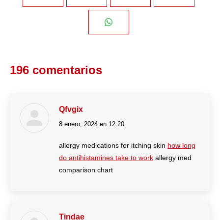
on
on
on
on
Share
Facebook
Twitter
Pinterest
LinkedIn
on
196 comentarios
WhatsApp
Qfvgix
8 enero, 2024 en 12:20
dice:
allergy medications for itching skin
how long
do antihistamines take to work
allergy med
comparison chart
Tindae