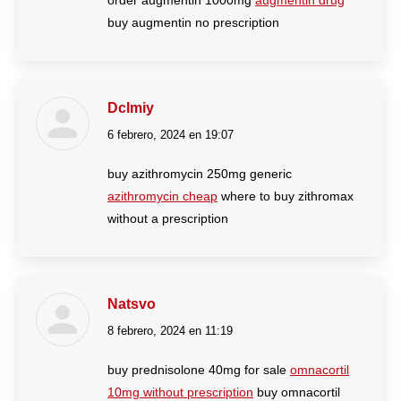
order augmentin 1000mg
augmentin drug
buy augmentin no prescription
Dclmiy
6 febrero, 2024 en 19:07
dice:
buy azithromycin 250mg generic
azithromycin cheap
where to buy zithromax
without a prescription
Natsvo
8 febrero, 2024 en 11:19
dice:
buy prednisolone 40mg for sale
omnacortil
10mg without prescription
buy omnacortil