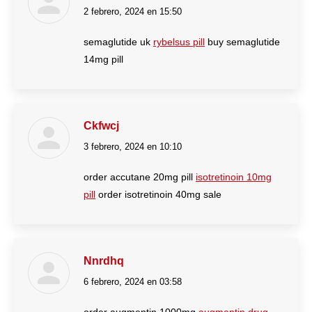
2 febrero, 2024 en 15:50
dice:
semaglutide uk
rybelsus pill
buy semaglutide
14mg pill
Ckfwcj
3 febrero, 2024 en 10:10
dice:
order accutane 20mg pill
isotretinoin 10mg
pill
order isotretinoin 40mg sale
Nnrdhq
6 febrero, 2024 en 03:58
dice: