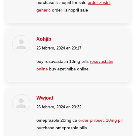
purchase lisinopril for sale
order zestril
generic
order lisinopril sale
Xohjib
25 febrero, 2024 en 20:17
dice:
buy rosuvastatin 10mg pills
rosuvastatin
online
buy ezetimibe online
Wwjoaf
26 febrero, 2024 en 20:32
dice:
omeprazole 20mg ca
order prilosec 10mg pill
purchase omeprazole pills