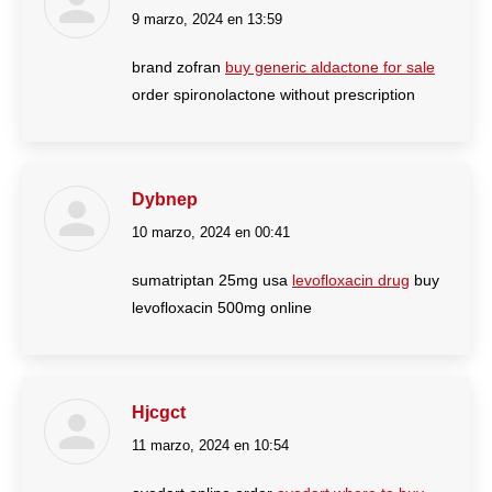
9 marzo, 2024 en 13:59
dice:
brand zofran
buy generic aldactone for sale
order spironolactone without prescription
Dybnep
10 marzo, 2024 en 00:41
dice:
sumatriptan 25mg usa
levofloxacin drug
buy
levofloxacin 500mg online
Hjcgct
11 marzo, 2024 en 10:54
dice: