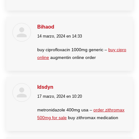
Bihaod
14 marzo, 2024 en 14:33
dice:
buy ciprofloxacin 1000mg generic –
buy cipro
online
augmentin online order
Idsdyn
17 marzo, 2024 en 10:20
dice:
metronidazole 400mg usa –
order zithromax
500mg for sale
buy zithromax medication