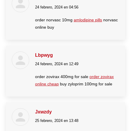
24 febrero, 2024 en 04:56
dice:
order norvasc 10mg
amlodipine pills
norvasc
online buy
Lbpwyg
24 febrero, 2024 en 12:49
dice:
order zovirax 400mg for sale
order zovirax
online cheap
buy zyloprim 100mg for sale
Jxwzdy
25 febrero, 2024 en 13:48
dice: