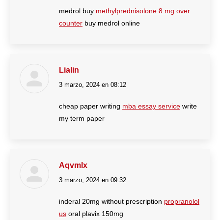
medrol buy
methylprednisolone 8 mg over
counter
buy medrol online
Lialin
3 marzo, 2024 en 08:12
dice:
cheap paper writing
mba essay service
write
my term paper
Aqvmlx
3 marzo, 2024 en 09:32
dice:
inderal 20mg without prescription
propranolol
us
oral plavix 150mg