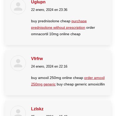
Uglupn
22 enero, 2024 en 23:36
dice:
buy prednisolone cheap
purchase
prednisolone without prescription
order
omnacortil 10mg online cheap
Vfrfrw
24 enero, 2024 en 22:16
dice:
buy amoxil 250mg online cheap
order amoxil
250mg generic
buy cheap generic amoxicillin
Lzlskz