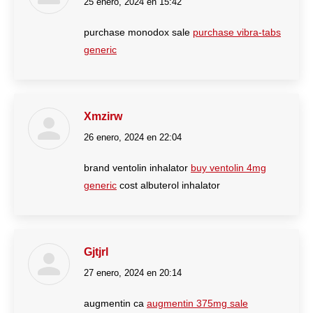
25 enero, 2024 en 15:42
dice:
purchase monodox sale
purchase vibra-tabs
generic
Xmzirw
26 enero, 2024 en 22:04
dice:
brand ventolin inhalator
buy ventolin 4mg
generic
cost albuterol inhalator
Gjtjrl
27 enero, 2024 en 20:14
dice:
augmentin ca
augmentin 375mg sale