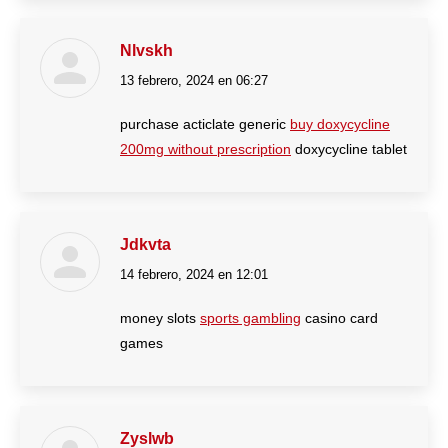
Nlvskh
13 febrero, 2024 en 06:27
dice:
purchase acticlate generic
buy doxycycline
200mg without prescription
doxycycline tablet
Jdkvta
14 febrero, 2024 en 12:01
dice:
money slots
sports gambling
casino card
games
Zyslwb