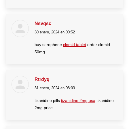
Nsvqsc
30 enero, 2024 en 00:52
dice:
buy serophene
clomid tablet
order clomid
50mg
Rtrdyq
31 enero, 2024 en 08:03
dice:
tizanidine pills
tizanidine 2mg usa
tizanidine
2mg price