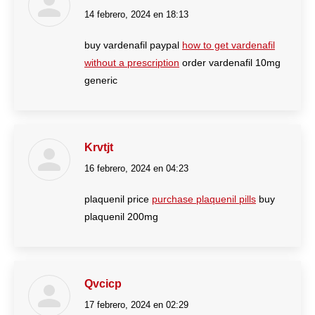
14 febrero, 2024 en 18:13
dice:
buy vardenafil paypal
how to get vardenafil
without a prescription
order vardenafil 10mg
generic
Krvtjt
16 febrero, 2024 en 04:23
dice:
plaquenil price
purchase plaquenil pills
buy
plaquenil 200mg
Qvcicp
17 febrero, 2024 en 02:29
dice: