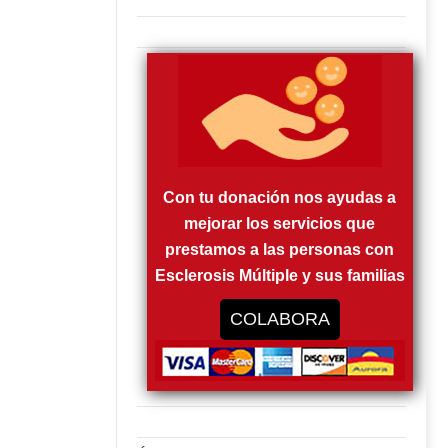
Con tu donación nos ayudas a
mejorar los servicios que
prestamos a las personas con
Esclerosis Múltiple y sus familias
COLABORA