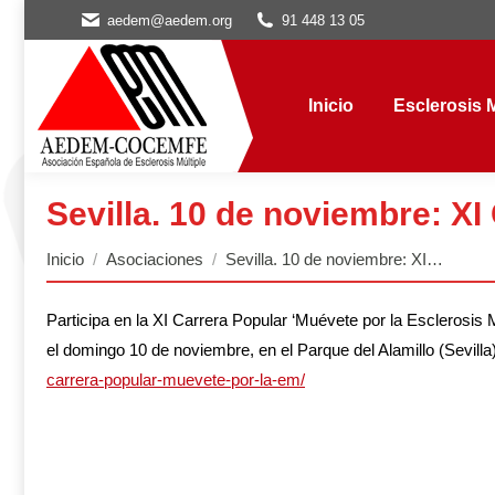
aedem@aedem.org
91 448 13 05
Inicio
Esclerosis Múl
Inicio
Esclerosis M
Sevilla. 10 de noviembre: XI
Estás aquí:
Inicio
Asociaciones
Sevilla. 10 de noviembre: XI…
Participa en la XI Carrera Popular ‘Muévete por la Esclerosis 
el domingo 10 de noviembre, en el Parque del Alamillo (Sevill
carrera-popular-muevete-por-la-em/