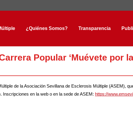
tiple
¿Quiénes Somos?
Transparencia
Public
últiple
¿Quiénes Somos?
Transparencia
Publ
 Carrera Popular ‘Muévete por la
Múltiple de la Asociación Sevillana de Esclerosis Múltiple (ASEM), qu
a). Inscripciones en la web o en la sede de ASEM:
https://www.emsevil