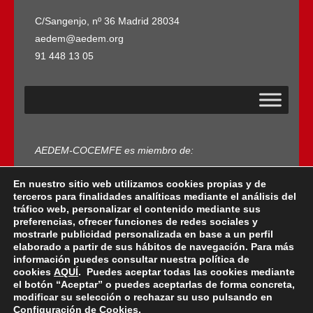
C/Sangenjo, nº 36 Madrid 28034
aedem@aedem.org
91 448 13 05
AEDEM-COCEMFE es miembro de:
En nuestro sitio web utilizamos cookies propias y de
terceros para finalidades analíticas mediante el análisis del
tráfico web, personalizar el contenido mediante sus
preferencias, ofrecer funciones de redes sociales y
mostrarle publicidad personalizada en base a un perfil
elaborado a partir de sus hábitos de navegación. Para más
Copyright © 2022 · AEDEM-Asociación española de
información puedes consultar nuestra política de
EM · Todos los Derechos Reservados · C/ Sangenjo,
cookies
AQUÍ
. Puedes aceptar todas las cookies mediante
nº 36 Madrid -
91 448 13 05
el botón “Aceptar” o puedes aceptarlas de forma concreta,
modificar su selección o rechazar su uso pulsando en
mail:
aedem@aedem.org
//
Aviso legal
-
Política de
Configuración de Cookies
.