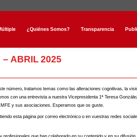
tiple
¿Quiénes Somos?
Transparencia
Public
últiple
¿Quiénes Somos?
Transparencia
Publ
 – ABRIL 2025
 número, tratamos temas como las alteraciones cognitivas, la visió
ntamos con una entrevista a nuestra Vicepresidenta 1ª Teresa Gonzál
MFE y sus asociaciones. Esperamos que os guste.
tiendo esta página por correo electrónico o en vuestras redes social
y profesionales que han colaborado en su contenido y en su difusión.