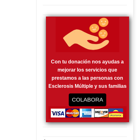
Con tu donación nos ayudas a
mejorar los servicios que
prestamos a las personas con
Esclerosis Múltiple y sus familias
COLABORA