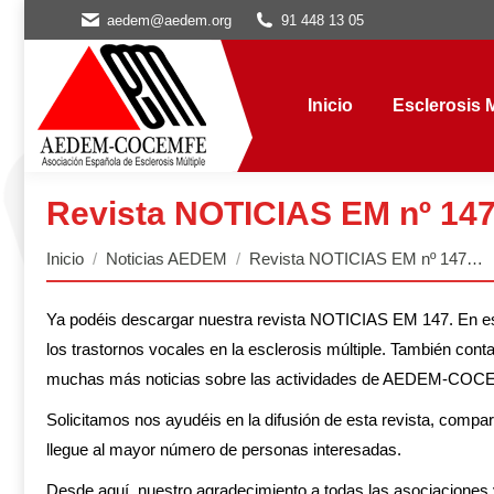
aedem@aedem.org
91 448 13 05
Inicio
Esclerosis Múl
Inicio
Esclerosis M
Revista NOTICIAS EM nº 147
Estás aquí:
Inicio
Noticias AEDEM
Revista NOTICIAS EM nº 147…
Ya podéis descargar nuestra revista NOTICIAS EM 147. En este
los trastornos vocales en la esclerosis múltiple. También co
muchas más noticias sobre las actividades de AEDEM-COCE
Solicitamos nos ayudéis en la difusión de esta revista, compar
llegue al mayor número de personas interesadas.
Desde aquí, nuestro agradecimiento a todas las asociaciones 