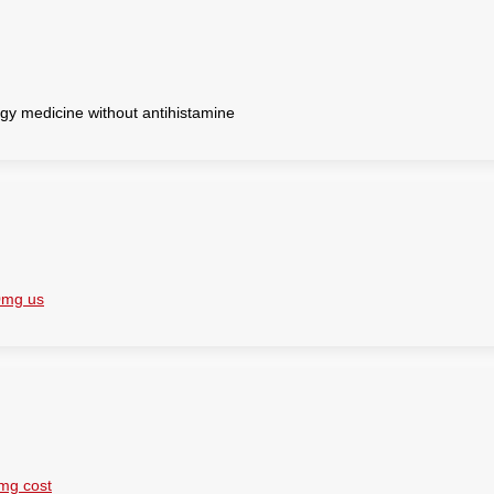
rgy medicine without antihistamine
0mg us
mg cost