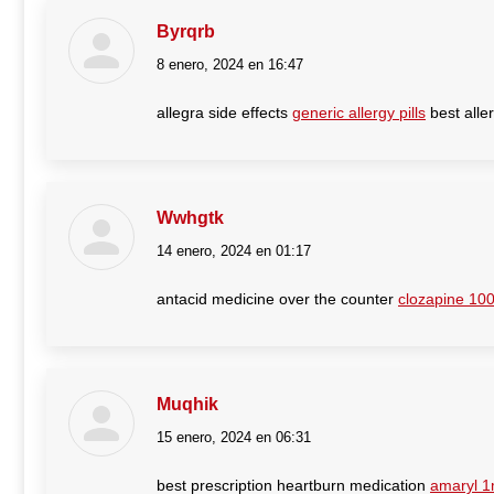
Byrqrb
8 enero, 2024 en 16:47
dice:
allegra side effects
generic allergy pills
best alle
Wwhgtk
14 enero, 2024 en 01:17
dice:
antacid medicine over the counter
clozapine 10
Muqhik
15 enero, 2024 en 06:31
dice:
best prescription heartburn medication
amaryl 1