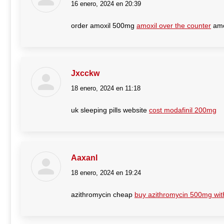
16 enero, 2024 en 20:39
dice:
order amoxil 500mg
amoxil over the counter
amox
Jxcckw
18 enero, 2024 en 11:18
dice:
uk sleeping pills website
cost modafinil 200mg
Aaxanl
18 enero, 2024 en 19:24
dice:
azithromycin cheap
buy azithromycin 500mg with