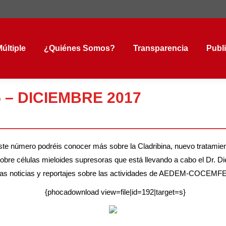
tiple
¿Quiénes Somos?
Transparencia
Public
últiple
¿Quiénes Somos?
Transparencia
Publ
5 – DICIEMBRE 2017
ste número podréis conocer más sobre la Cladribina, nuevo tratamie
sobre células mieloides supresoras que está llevando a cabo el Dr. Di
o otras noticias y reportajes sobre las actividades de AEDEM-COCEM
{phocadownload view=file|id=192|target=s}