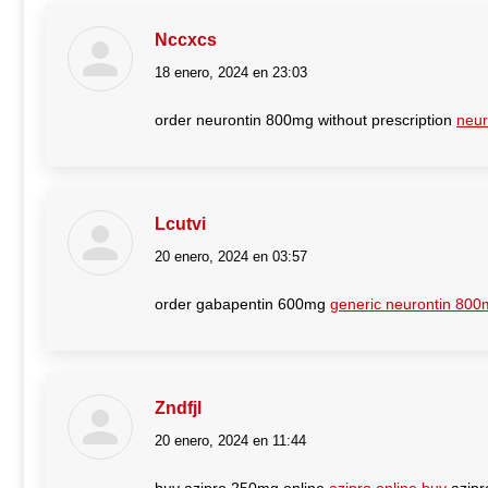
Nccxcs
18 enero, 2024 en 23:03
dice:
order neurontin 800mg without prescription
neur
Lcutvi
20 enero, 2024 en 03:57
dice:
order gabapentin 600mg
generic neurontin 80
Zndfjl
20 enero, 2024 en 11:44
dice: