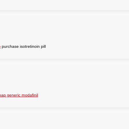
e
purchase isotretinoin pill
eap generic modafinil