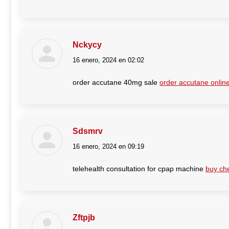
Nckycy
16 enero, 2024 en 02:02
dice:
order accutane 40mg sale
order accutane onlin
Sdsmrv
16 enero, 2024 en 09:19
dice:
telehealth consultation for cpap machine
buy ch
Zftpjb