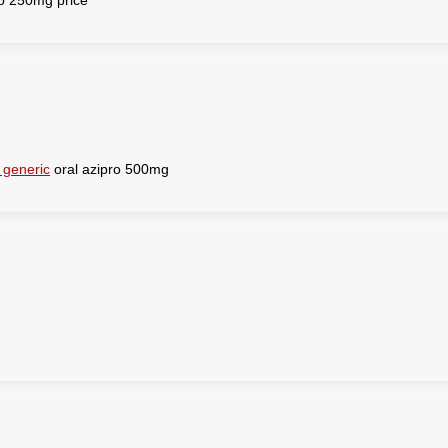
o 250mg price
 generic
oral azipro 500mg