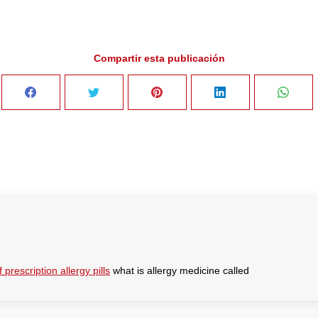
Compartir esta publicación
Share
Share
Share
Share
Sha
on
on
on
on
on
Facebook
Twitter
Pinterest
LinkedIn
Wha
prescription allergy pills
what is allergy medicine called