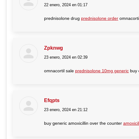
22 enero, 2024 en 01:17
dice:
prednisolone drug
prednisolone order
omnacortil
Zpknwg
23 enero, 2024 en 02:39
dice:
omnacortil sale
prednisolone 10mg generic
buy o
Efqpts
23 enero, 2024 en 21:12
dice:
buy generic amoxicillin over the counter
amoxicil