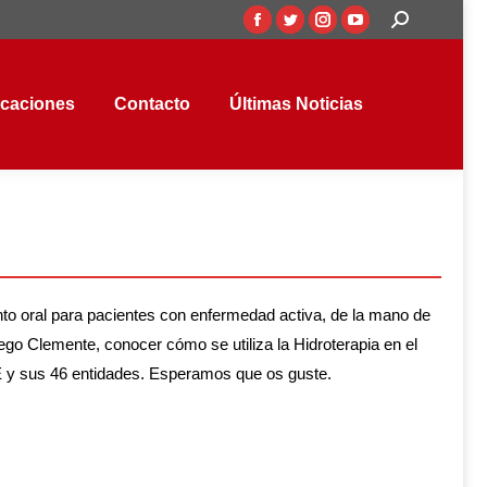
Buscar:
Facebook
Twitter
Instagram
YouTube
aciones
Contacto
Últimas Noticias
page
page
page
page
opens
opens
opens
opens
icaciones
Contacto
Últimas Noticias
in
in
in
in
new
new
new
new
window
window
window
window
nto oral para pacientes con enfermedad activa, de la mano de
ego Clemente, conocer cómo se utiliza la Hidroterapia en el
FE y sus 46 entidades. Esperamos que os guste.