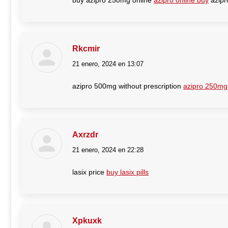
buy azipro 250mg online
azipro online buy
azipr
Rkcmir
21 enero, 2024 en 13:07
dice:
azipro 500mg without prescription
azipro 250mg
Axrzdr
21 enero, 2024 en 22:28
dice:
lasix price
buy lasix pills
Xpkuxk