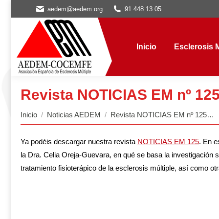
aedem@aedem.org
91 448 13 05
Inicio
Esclerosis Múl
Inicio
Esclerosis M
Revista NOTICIAS EM nº 12
Estás aquí:
Inicio
Noticias AEDEM
Revista NOTICIAS EM nº 125…
Ya podéis descargar nuestra revista
NOTICIAS EM 125
. En e
la Dra. Celia Oreja-Guevara, en qué se basa la investigación 
tratamiento fisioterápico de la esclerosis múltiple, así com