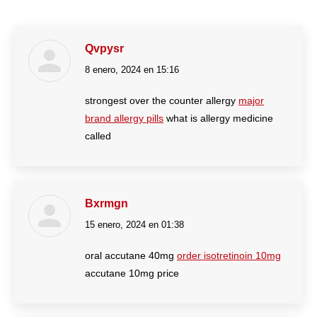
Qvpysr
8 enero, 2024 en 15:16
dice:
strongest over the counter allergy
major
brand allergy pills
what is allergy medicine
called
Bxrmgn
15 enero, 2024 en 01:38
dice:
oral accutane 40mg
order isotretinoin 10mg
accutane 10mg price