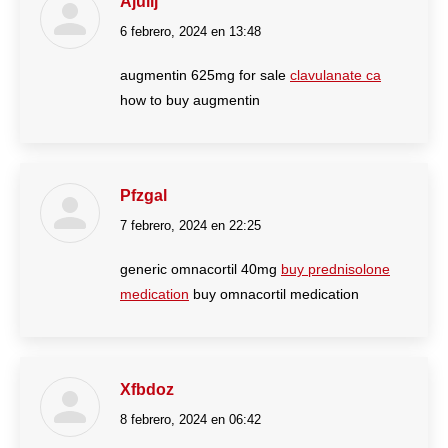
Ajuiij
6 febrero, 2024 en 13:48
dice:
augmentin 625mg for sale
clavulanate ca
how to buy augmentin
Pfzgal
7 febrero, 2024 en 22:25
dice:
generic omnacortil 40mg
buy prednisolone
medication
buy omnacortil medication
Xfbdoz
8 febrero, 2024 en 06:42
dice: