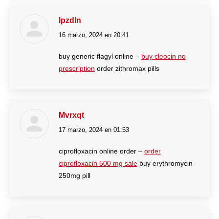
Ipzdln
16 marzo, 2024 en 20:41
dice:
buy generic flagyl online –
buy cleocin no
prescription
order zithromax pills
Mvrxqt
17 marzo, 2024 en 01:53
dice:
ciprofloxacin online order –
order
ciprofloxacin 500 mg sale
buy erythromycin
250mg pill