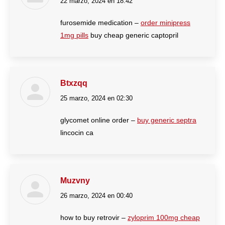
22 marzo, 2024 en 18:42
dice:
furosemide medication –
order minipress
1mg pills
buy cheap generic captopril
Btxzqq
25 marzo, 2024 en 02:30
dice:
glycomet online order –
buy generic septra
lincocin ca
Muzvny
26 marzo, 2024 en 00:40
dice:
how to buy retrovir –
zyloprim 100mg cheap