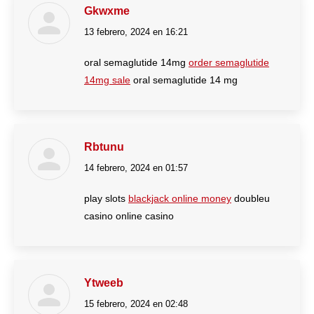
Gkwxme
13 febrero, 2024 en 16:21
dice:
oral semaglutide 14mg
order semaglutide
14mg sale
oral semaglutide 14 mg
Rbtunu
14 febrero, 2024 en 01:57
dice:
play slots
blackjack online money
doubleu
casino online casino
Ytweeb
15 febrero, 2024 en 02:48
dice: