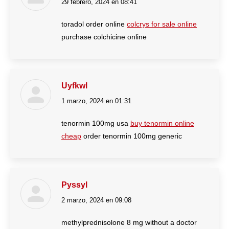
29 febrero, 2024 en 08:41
dice:
toradol order online
colcrys for sale online
purchase colchicine online
Uyfkwl
1 marzo, 2024 en 01:31
dice:
tenormin 100mg usa
buy tenormin online
cheap
order tenormin 100mg generic
Pyssyl
2 marzo, 2024 en 09:08
dice:
methylprednisolone 8 mg without a doctor