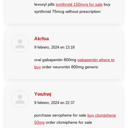
levoxyl pills
synthroid 150mcg for sale
buy
synthroid 75mcg without prescription
Akrfoa
9 febrero, 2024 en 13:18
dice:
oral gabapentin 800mg
gabapentin where to
buy
order neurontin 800mg generic
Ywuhwj
9 febrero, 2024 en 22:37
dice:
purchase serophene for sale
buy clomiphene
50mg
order clomiphene for sale