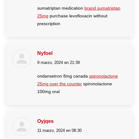
sumatriptan medication
brand sumatriptan
25mg
purchase levofloxacin without
prescription
Nyfoel
9 marzo, 2024 en 21:39
dice:
ondansetron 8mg canada
spironolactone
25mg over the counter
spironolactone
100mg oral
Oyjqes
11 marzo, 2024 en 08:30
dice: