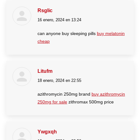
Rsglic
16 enero, 2024 en 13:24
dice:
can anyone buy sleeping pills
buy melatonin
cheap
Litufm
18 enero, 2024 en 22:55
dice:
azithromycin 250mg brand
buy azithromycin
250mg for sale
zithromax 500mg price
Ywgxqh