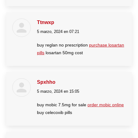
Ttnwxp
5 marzo, 2024 en 07:21
dice:
buy reglan no prescription
purchase losartan
pills
losartan 50mg cost
Spxhho
5 marzo, 2024 en 15:05
dice:
buy mobic 7.5mg for sale
order mobic online
buy celecoxib pills