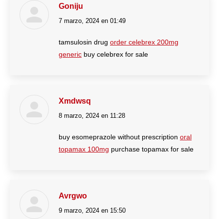
Goniju
7 marzo, 2024 en 01:49
dice:
tamsulosin drug
order celebrex 200mg
generic
buy celebrex for sale
Xmdwsq
8 marzo, 2024 en 11:28
dice:
buy esomeprazole without prescription
oral
topamax 100mg
purchase topamax for sale
Avrgwo
9 marzo, 2024 en 15:50
dice: