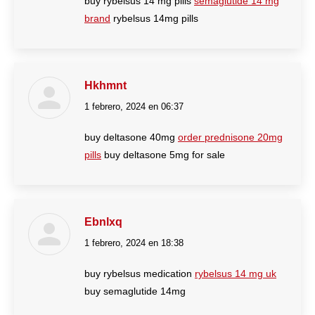
buy rybelsus 14 mg pills
semaglutide 14 mg
brand
rybelsus 14mg pills
Hkhmnt
1 febrero, 2024 en 06:37
dice:
buy deltasone 40mg
order prednisone 20mg
pills
buy deltasone 5mg for sale
Ebnlxq
1 febrero, 2024 en 18:38
dice:
buy rybelsus medication
rybelsus 14 mg uk
buy semaglutide 14mg