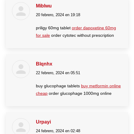
Miblwu
20 febrero, 2024 en 19:18
dice:
priligy 60mg tablet
order dapoxetine 60mg
for sale
order cytotec without prescription
Blqnhx
22 febrero, 2024 en 05:51
dice:
buy glucophage tablets
buy metformin online
cheap
order glucophage 1000mg online
Urpayi
24 febrero, 2024 en 02:48
dice: