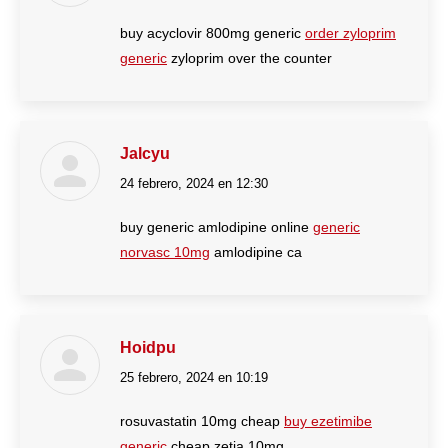
buy acyclovir 800mg generic
order zyloprim
generic
zyloprim over the counter
Jalcyu
24 febrero, 2024 en 12:30
dice:
buy generic amlodipine online
generic
norvasc 10mg
amlodipine ca
Hoidpu
25 febrero, 2024 en 10:19
dice:
rosuvastatin 10mg cheap
buy ezetimibe
generic
cheap zetia 10mg