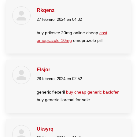
Rkqenz
27 febrero, 2024 en 04:32
dice:
buy prilosec 20mg online cheap
cost
omeprazole 10mg
omeprazole pill
Elsjor
28 febrero, 2024 en 02:52
dice:
generic flexeril
buy cheap generic baclofen
buy generic lioresal for sale
Uksyrq