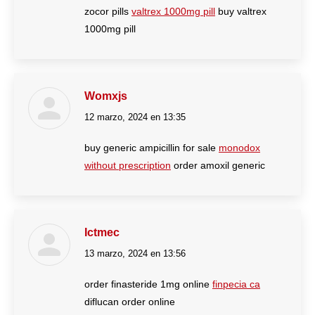
zocor pills
valtrex 1000mg pill
buy valtrex
1000mg pill
Womxjs
12 marzo, 2024 en 13:35
dice:
buy generic ampicillin for sale
monodox
without prescription
order amoxil generic
Ictmec
13 marzo, 2024 en 13:56
dice:
order finasteride 1mg online
finpecia ca
diflucan order online