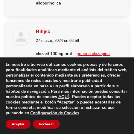
allopurinol ca
Bihjsc
27 marzo, 2024 en 03:59
dice:
clozaril 100mg oral –
generic clozapine
100mg
pepcid 40mg generic
En nuestro sitio web utilizamos cookies propias y de terceros
para finalidades analíticas mediante el análisis del tráfico web,
personalizar el contenido mediante sus preferencias, ofrecer
funciones de redes sociales y mostrarle publicidad
personalizada en base a un perfil elaborado a partir de sus
Vrpnib
hábitos de navegación. Para más información puedes consultar
nuestra política de cookies
AQUÍ
. Puedes aceptar todas las
28 marzo, 2024 en 22:33
dice:
cookies mediante el botón “Aceptar” o puedes aceptarlas de
forma concreta, modificar su selección o rechazar su uso
seroquel us –
purchase venlafaxine pill
how
pulsando en
Configuración de Cookies
.
to buy eskalith
Aceptar
Rechazar