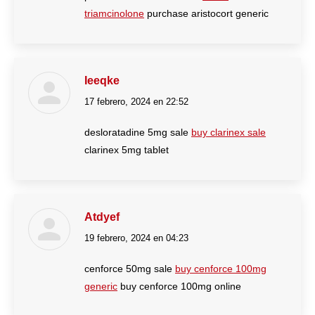
triamcinolone
purchase aristocort generic
Ieeqke
17 febrero, 2024 en 22:52
dice:
desloratadine 5mg sale
buy clarinex sale
clarinex 5mg tablet
Atdyef
19 febrero, 2024 en 04:23
dice:
cenforce 50mg sale
buy cenforce 100mg
generic
buy cenforce 100mg online