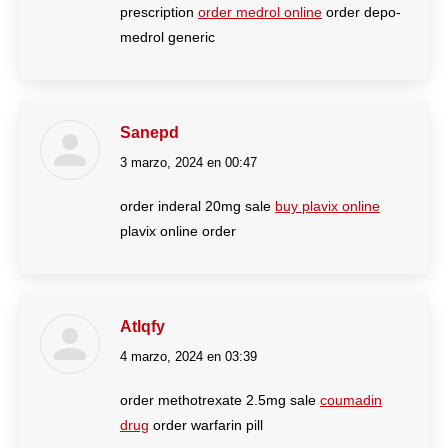
prescription
order medrol online
order depo-
medrol generic
Sanepd
3 marzo, 2024 en 00:47
dice:
order inderal 20mg sale
buy plavix online
plavix online order
Atlqfy
4 marzo, 2024 en 03:39
dice:
order methotrexate 2.5mg sale
coumadin
drug
order warfarin pill