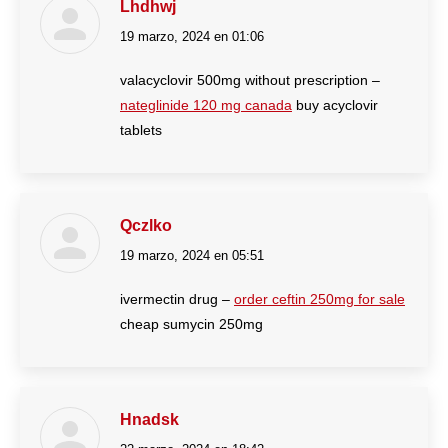
Lhdhwj
19 marzo, 2024 en 01:06
dice:
valacyclovir 500mg without prescription –
nateglinide 120 mg canada
buy acyclovir
tablets
Qczlko
19 marzo, 2024 en 05:51
dice:
ivermectin drug –
order ceftin 250mg for sale
cheap sumycin 250mg
Hnadsk