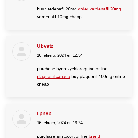
buy vardenafil 20mg
order vardenafil 20mg
vardenafil 10mg cheap
Ubvstz
16 febrero, 2024 en 12:34
dice:
purchase hydroxychloroquine online
plaquenil canada
buy plaquenil 400mg online
cheap
Ilpnyb
16 febrero, 2024 en 16:24
dice:
purchase aristocort online
brand