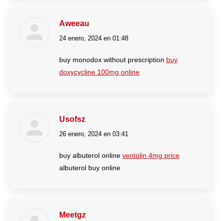
Aweeau
24 enero, 2024 en 01:48
dice:
buy monodox without prescription
buy
doxycycline 100mg online
Usofsz
26 enero, 2024 en 03:41
dice:
buy albuterol online
ventolin 4mg price
albuterol buy online
Meetgz