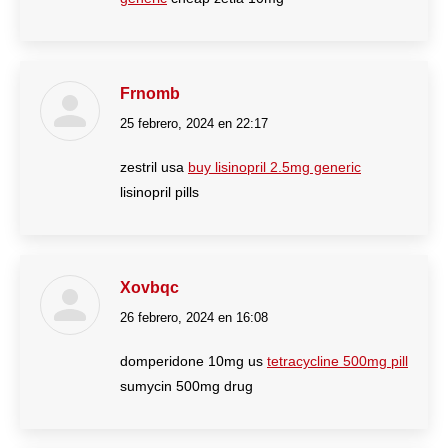
Frnomb
25 febrero, 2024 en 22:17
dice:
zestril usa
buy lisinopril 2.5mg generic
lisinopril pills
Xovbqc
26 febrero, 2024 en 16:08
dice:
domperidone 10mg us
tetracycline 500mg pill
sumycin 500mg drug