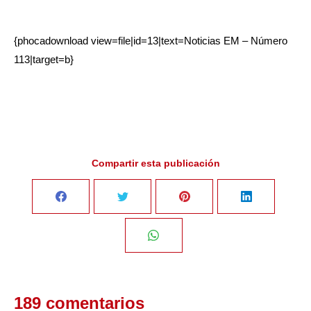
{phocadownload view=file|id=13|text=Noticias EM – Número
113|target=b}
Compartir esta publicación
Share
Share
Share
Share
on
on
on
on
Share
Facebook
Twitter
Pinterest
LinkedIn
on
189 comentarios
WhatsApp