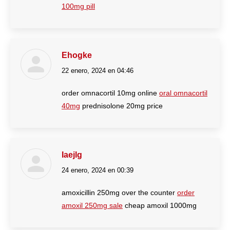
100mg pill
Ehogke
22 enero, 2024 en 04:46
dice:
order omnacortil 10mg online
oral omnacortil
40mg
prednisolone 20mg price
Iaejlg
24 enero, 2024 en 00:39
dice:
amoxicillin 250mg over the counter
order
amoxil 250mg sale
cheap amoxil 1000mg