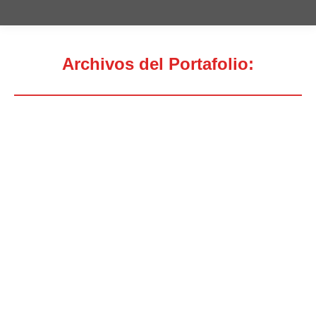
Archivos del Portafolio:
Estás aquí:
Asociación de E.M. de Almería
C/ Chafarinas, 3 04002 ALMERÍA Tel: 950106343 –
675808758 Fax: 950100620 E-
mail: aemalmeria@hotmail.es Web:
www.aemaalmeria.es