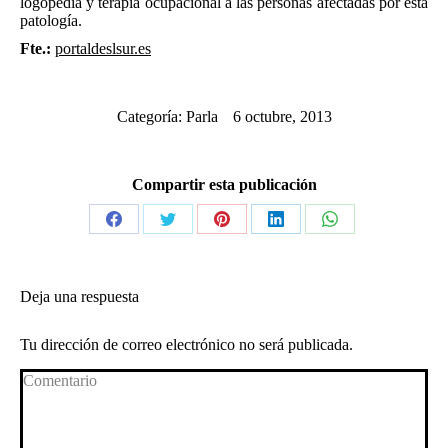
logopedia y terapia ocupacional a las personas afectadas por esta
patología.
Fte.:
portaldeslsur.es
Categoría:
Parla
6 octubre, 2013
Compartir esta publicación
Share
Share
Share
Share
Share
on
on
on
on
on
Facebook
Twitter
Pinterest
LinkedIn
WhatsApp
Deja una respuesta
Tu dirección de correo electrónico no será publicada.
Comentario