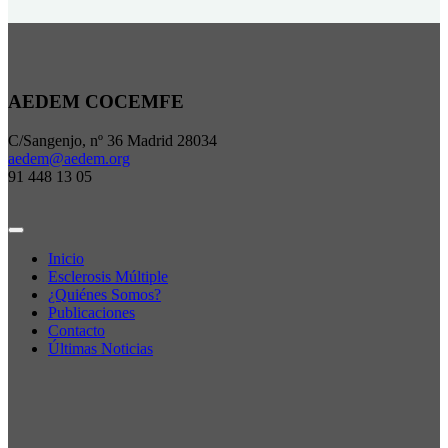
AEDEM COCEMFE
C/Sangenjo, nº 36 Madrid 28034
aedem@aedem.org
91 448 13 05
Inicio
Esclerosis Múltiple
¿Quiénes Somos?
Publicaciones
Contacto
Últimas Noticias