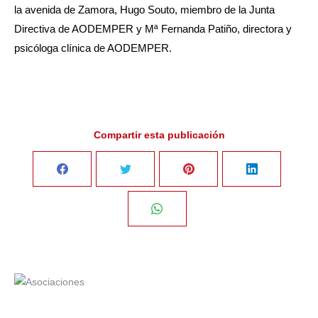
la avenida de Zamora, Hugo Souto, miembro de la Junta
Directiva de AODEMPER y Mª Fernanda Patiño, directora y
psicóloga clínica de AODEMPER.
Compartir esta publicación
Share
Share
Share
Share
on
on
on
on
Share
Facebook
Twitter
Pinterest
LinkedIn
on
WhatsApp