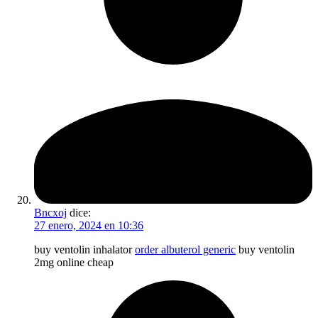
Bncxoj
dice:
27 enero, 2024 en 10:36
buy ventolin inhalator
order albuterol generic
buy ventolin
2mg online cheap