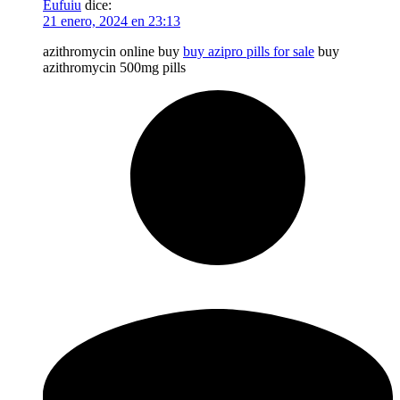
Eufuiu
dice:
21 enero, 2024 en 23:13
azithromycin online buy
buy azipro pills for sale
buy
azithromycin 500mg pills