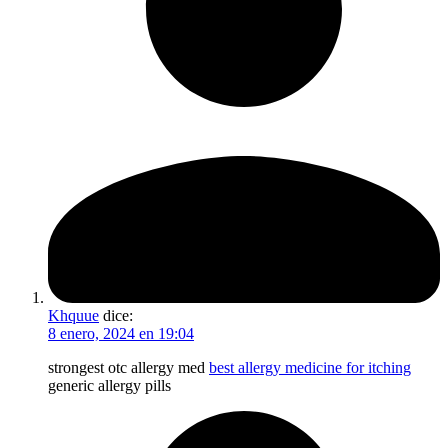
Khquue
dice:
8 enero, 2024 en 19:04
strongest otc allergy med
best allergy medicine for itching
generic allergy pills