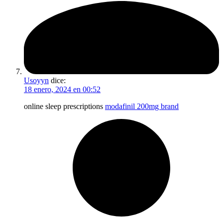
Usoyyn
dice:
18 enero, 2024 en 00:52
online sleep prescriptions
modafinil 200mg brand