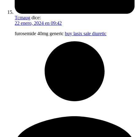
Tcmaug
dice:
22 enero, 2024 en 09:42
furosemide 40mg generic
buy lasix sale diuretic