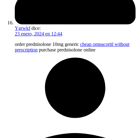
Ygrwkf
dice:
23 enero, 2024 en 12:44
order prednisolone 10mg generic
cheap omnacortil without
prescription
purchase prednisolone online