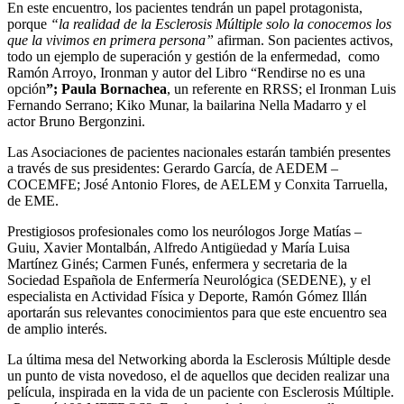
En este encuentro, los pacientes tendrán un papel protagonista,
porque
“la realidad de la Esclerosis Múltiple solo la conocemos los
que la vivimos en primera persona”
afirman. Son pacientes activos,
todo un ejemplo de superación y gestión de la enfermedad, como
Ramón Arroyo, Ironman y autor del Libro “Rendirse no es una
opción
”; Paula Bornachea
, un referente en RRSS; el Ironman Luis
Fernando Serrano; Kiko Munar, la bailarina Nella Madarro y el
actor Bruno Bergonzini.
Las Asociaciones de pacientes nacionales estarán también presentes
a través de sus presidentes: Gerardo García, de AEDEM –
COCEMFE; José Antonio Flores, de AELEM y Conxita Tarruella,
de EME.
Prestigiosos profesionales como los neurólogos Jorge Matías –
Guiu, Xavier Montalbán, Alfredo Antigüedad y María Luisa
Martínez Ginés; Carmen Funés, enfermera y secretaria de la
Sociedad Española de Enfermería Neurológica (SEDENE), y el
especialista en Actividad Física y Deporte, Ramón Gómez Illán
aportarán sus relevantes conocimientos para que este encuentro sea
de amplio interés.
La última mesa del Networking aborda la Esclerosis Múltiple desde
un punto de vista novedoso, el de aquellos que deciden realizar una
película, inspirada en la vida de un paciente con Esclerosis Múltiple.