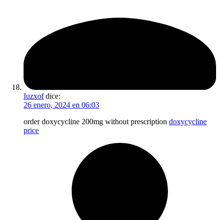
Iuzxof
dice:
26 enero, 2024 en 06:03
order doxycycline 200mg without prescription
doxycycline
price