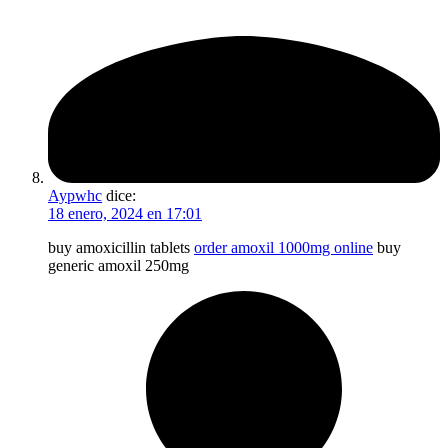
Aypwhc
dice:
18 enero, 2024 en 17:01
buy amoxicillin tablets
order amoxil 1000mg online
buy
generic amoxil 250mg