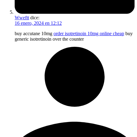
Wweftt
dice:
16 enero, 2024 en 12:12
buy accutane 10mg
order isotretinoin 10mg online cheap
buy
generic isotretinoin over the counter