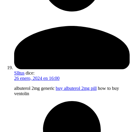
Slltus
dice:
26 enero, 2024 en 16:00
albuterol 2mg generic
buy albuterol 2mg pill
how to buy
ventolin