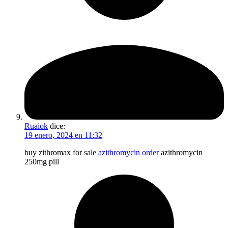
Ruaiok
dice:
19 enero, 2024 en 11:32
buy zithromax for sale
azithromycin order
azithromycin
250mg pill