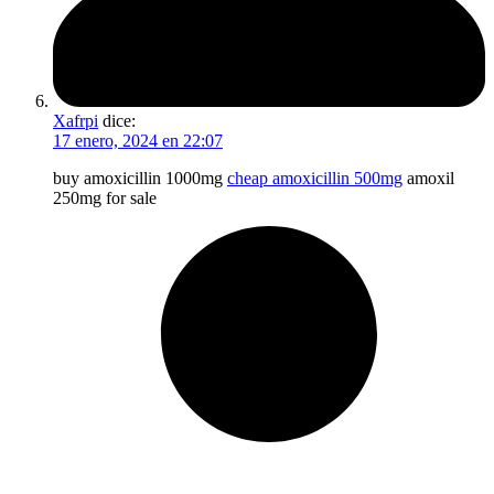
Xafrpi
dice:
17 enero, 2024 en 22:07
buy amoxicillin 1000mg
cheap amoxicillin 500mg
amoxil
250mg for sale