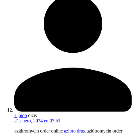
Tjoiob
dice:
21 enero, 2024 en 03:51
azithromycin order online
azipro drug
azithromycin order