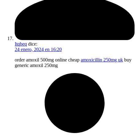
Itqbeq
dice:
24 enero, 2024 en 16:20
order amoxil 500mg online cheap
amoxicillin 250mg uk
buy
generic amoxil 250mg