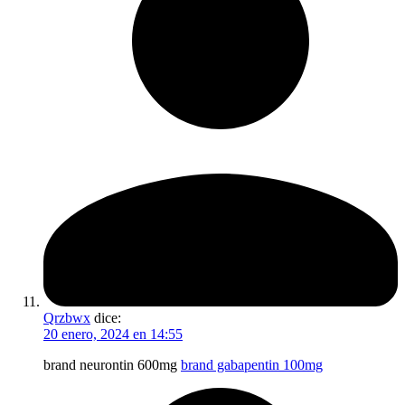
Qrzbwx
dice:
20 enero, 2024 en 14:55
brand neurontin 600mg
brand gabapentin 100mg