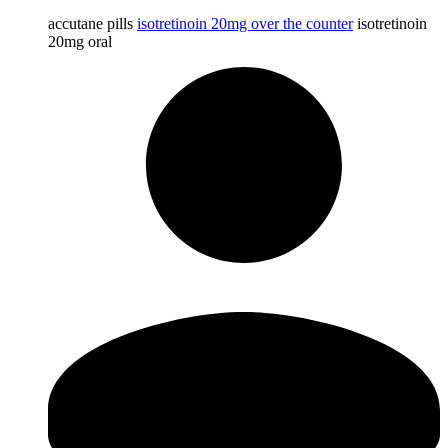
accutane pills
isotretinoin 20mg over the counter
isotretinoin
20mg oral