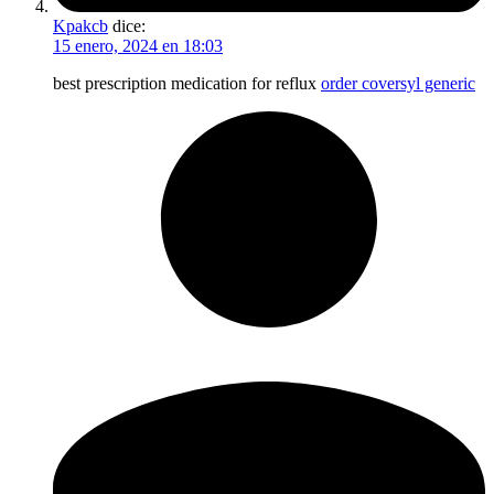
Kpakcb
dice:
15 enero, 2024 en 18:03
best prescription medication for reflux
order coversyl generic