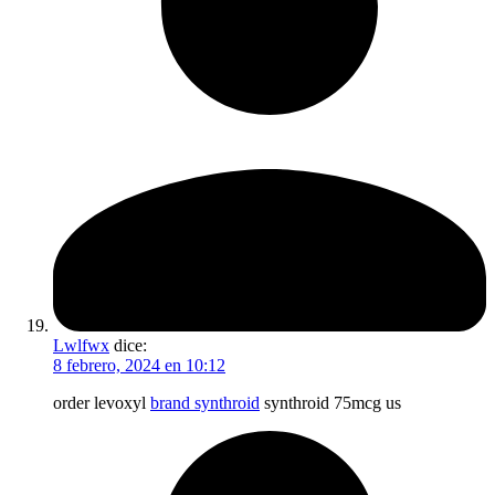
Lwlfwx
dice:
8 febrero, 2024 en 10:12
order levoxyl
brand synthroid
synthroid 75mcg us