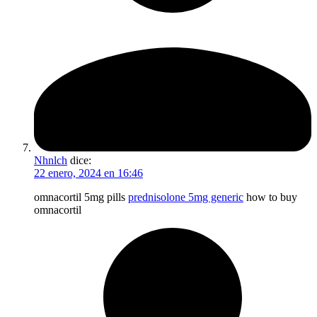
Nhnlch
dice:
22 enero, 2024 en 16:46
omnacortil 5mg pills
prednisolone 5mg generic
how to buy
omnacortil