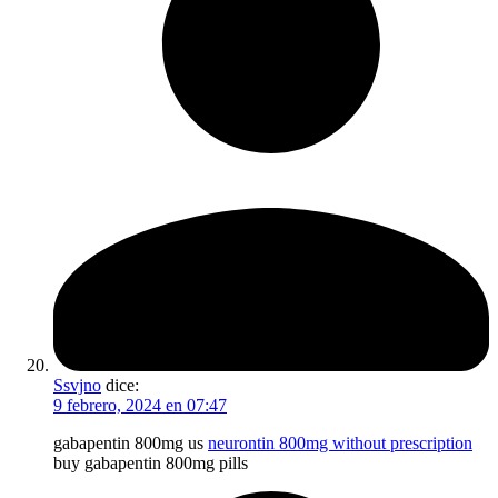
Ssvjno
dice:
9 febrero, 2024 en 07:47
gabapentin 800mg us
neurontin 800mg without prescription
buy gabapentin 800mg pills