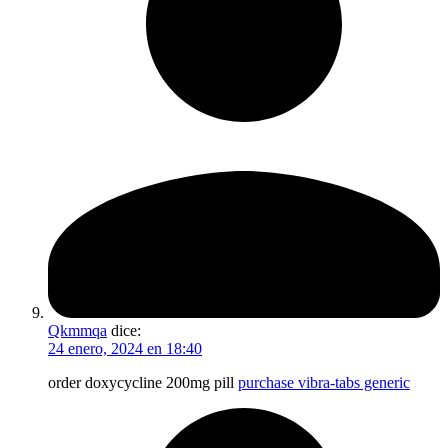
Qkmmqa
dice:
24 enero, 2024 en 18:40
order doxycycline 200mg pill
purchase vibra-tabs generic