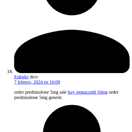
Eukgkz
dice:
7 febrero, 2024 en 16:09
order prednisolone 5mg sale
buy omnacortil 10mg
order
prednisolone 5mg generic