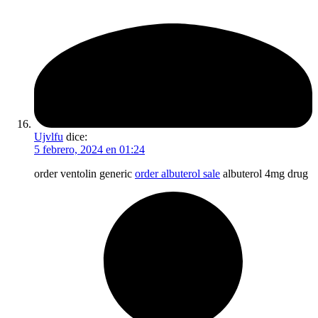
Ujvlfu
dice:
5 febrero, 2024 en 01:24
order ventolin generic
order albuterol sale
albuterol 4mg drug