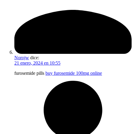
Norojw
dice:
21 enero, 2024 en 10:55
furosemide pills
buy furosemide 100mg online