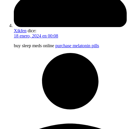
Xikfen
dice:
18 enero, 2024 en 00:08
buy sleep meds online
purchase melatonin pills