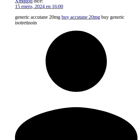
Xmqqoq
dice:
15 enero, 2024 en 16:00
generic accutane 20mg
buy accutane 20mg
buy generic
isotretinoin