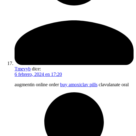
Tmevyb
dice:
6 febrero, 2024 en 17:20
augmentin online order
buy amoxiclav pills
clavulanate oral