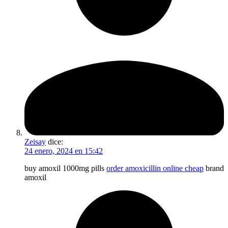
Zeisay
dice:
24 enero, 2024 en 15:42
buy amoxil 1000mg pills
order amoxicillin online cheap
brand
amoxil