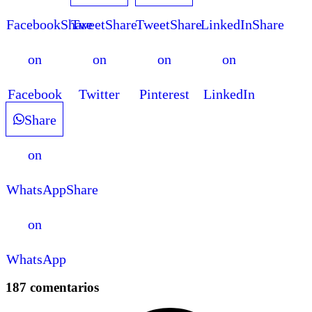
Facebook
Share
Tweet
Share
Tweet
Share
LinkedIn
Share
on
on
on
on
Facebook
Twitter
Pinterest
LinkedIn
Share
on
WhatsApp
Share
on
WhatsApp
187 comentarios