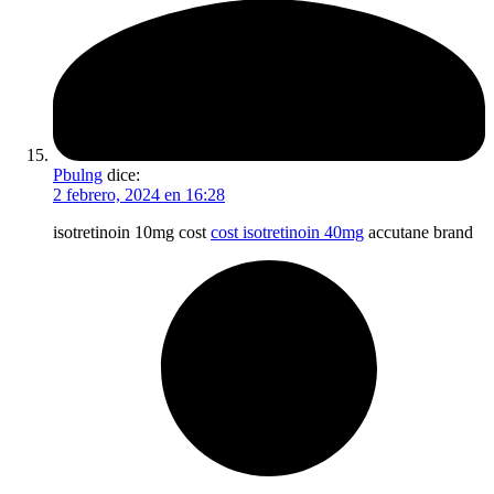
Pbulng
dice:
2 febrero, 2024 en 16:28
isotretinoin 10mg cost
cost isotretinoin 40mg
accutane brand