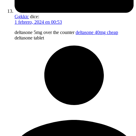
Ggkkic
dice:
1 febrero, 2024 en 00:53
deltasone 5mg over the counter
deltasone 40mg cheap
deltasone tablet