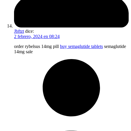
Jbftzt
dice:
2 febrero, 2024 en 08:24
order rybelsus 14mg pill
buy semaglutide tablets
semaglutide
14mg sale