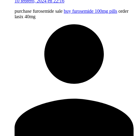
10 febrero, 2024 en 22:16
purchase furosemide sale
buy furosemide 100mg pills
order
lasix 40mg