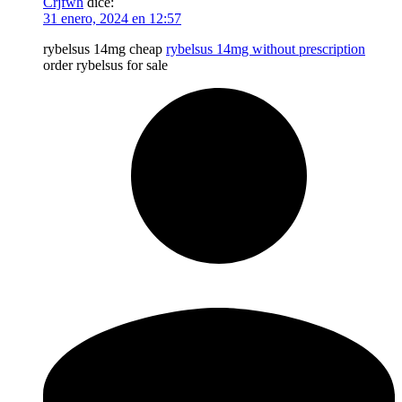
Crjfwh
dice:
31 enero, 2024 en 12:57
rybelsus 14mg cheap
rybelsus 14mg without prescription
order rybelsus for sale