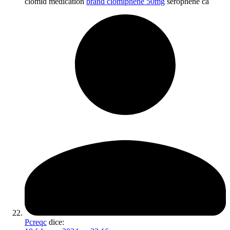
clomid medication
brand clomiphene 50mg
serophene ca
Pcreqc
dice: