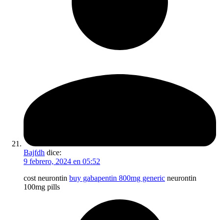
Bajfdh
dice:
9 febrero, 2024 en 05:52
cost neurontin
buy gabapentin 800mg generic
neurontin
100mg pills