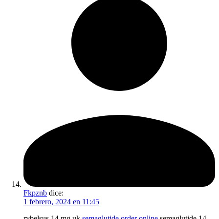
Fkpznb
dice:
1 febrero, 2024 en 11:45
rybelsus 14 mg uk
semaglutide order online
semaglutide 14