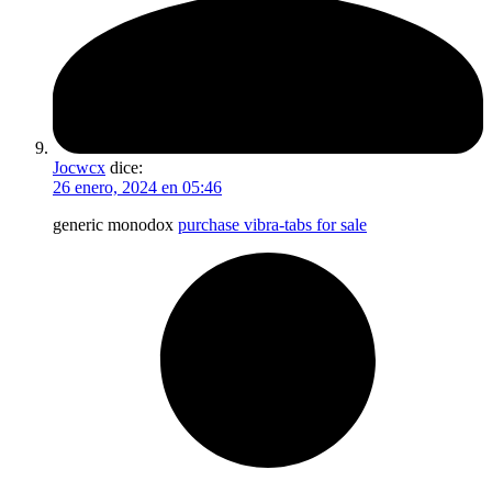
Jocwcx
dice:
26 enero, 2024 en 05:46
generic monodox
purchase vibra-tabs for sale