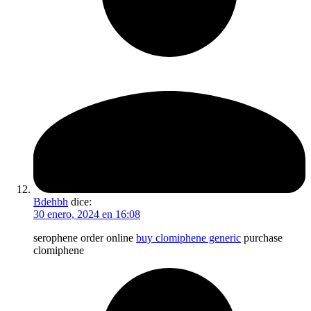
Bdehbh
dice:
30 enero, 2024 en 16:08
serophene order online
buy clomiphene generic
purchase
clomiphene