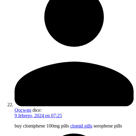
Qocwgn
dice:
9 febrero, 2024 en 07:25
buy clomiphene 100mg pills
clomid pills
serophene pills