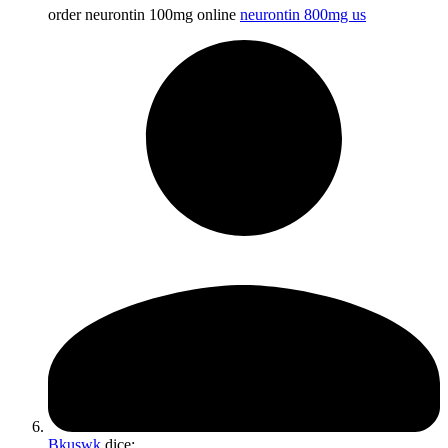
order neurontin 100mg online
neurontin 800mg us
Bkuswk
dice: