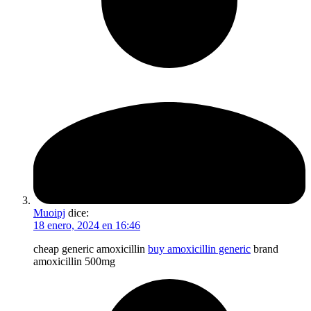
Muoipj
dice:
18 enero, 2024 en 16:46
cheap generic amoxicillin
buy amoxicillin generic
brand
amoxicillin 500mg