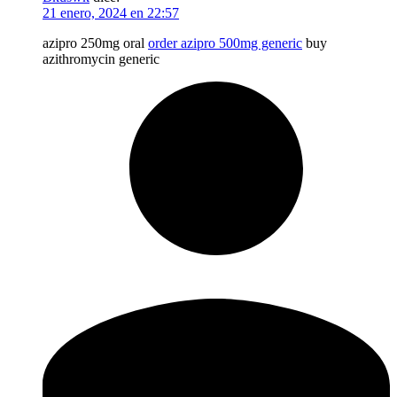
21 enero, 2024 en 22:57
azipro 250mg oral
order azipro 500mg generic
buy
azithromycin generic