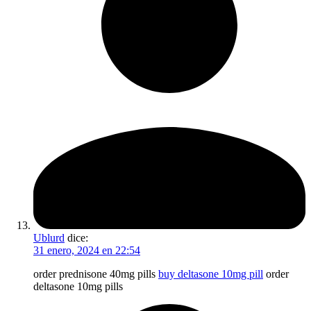
Ublurd
dice:
31 enero, 2024 en 22:54
order prednisone 40mg pills
buy deltasone 10mg pill
order
deltasone 10mg pills