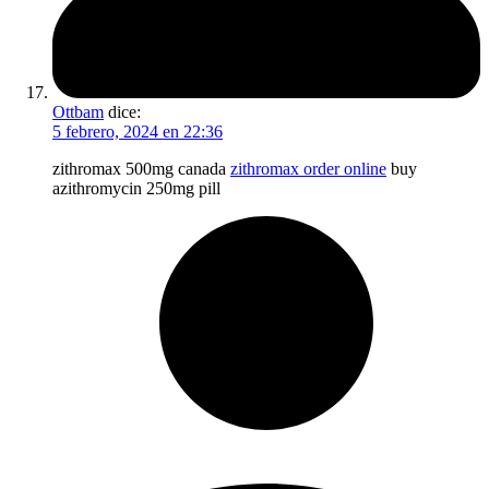
Ottbam
dice:
5 febrero, 2024 en 22:36
zithromax 500mg canada
zithromax order online
buy
azithromycin 250mg pill