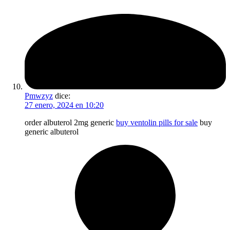
Pmwzyz
dice:
27 enero, 2024 en 10:20
order albuterol 2mg generic
buy ventolin pills for sale
buy
generic albuterol