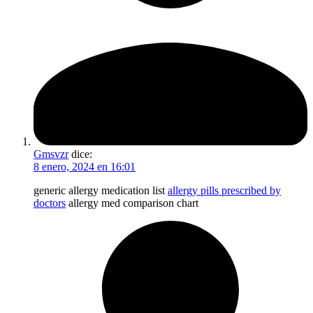
Gmsvzr
dice:
8 enero, 2024 en 16:01
generic allergy medication list
allergy pills prescribed by
doctors
allergy med comparison chart