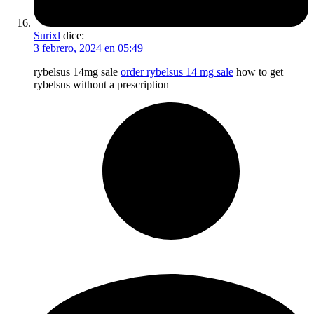
Surixl
dice:
3 febrero, 2024 en 05:49
rybelsus 14mg sale
order rybelsus 14 mg sale
how to get
rybelsus without a prescription