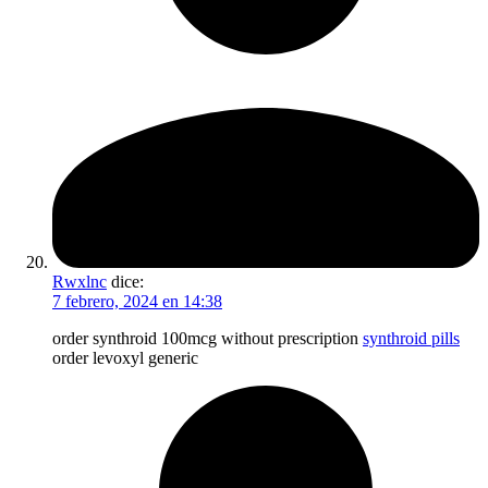
Rwxlnc
dice:
7 febrero, 2024 en 14:38
order synthroid 100mcg without prescription
synthroid pills
order levoxyl generic