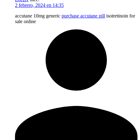
2 febrero, 2024 en 14:35
accutane 10mg generic
purchase accutane pill
isotretinoin for
sale online