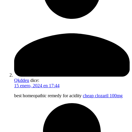
Qkddeu
dice:
15 enero, 2024 en 17:44
best homeopathic remedy for acidity
cheap clozaril 100mg