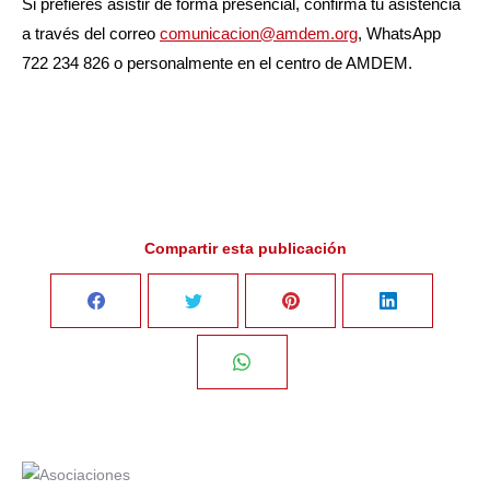
Si prefieres asistir de forma presencial, confirma tu asistencia
a través del correo
comunicacion@amdem.org
, WhatsApp
722 234 826 o personalmente en el centro de AMDEM.
Compartir esta publicación
Share
Share
Share
Share
on
on
on
on
Share
Facebook
Twitter
Pinterest
LinkedIn
on
WhatsApp