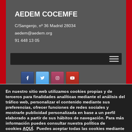
AEDEM COCEMFE
C/Sangenjo, nº 36 Madrid 28034
aedem@aedem.org
91 448 13 05
En nuestro sitio web utilizamos cookies propias y de
AEDEM-COCEMFE es miembro de:
terceros para finalidades analíticas mediante el análisis del
tráfico web, personalizar el contenido mediante sus
preferencias, ofrecer funciones de redes sociales y
mostrarle publicidad personalizada en base a un perfil
elaborado a partir de sus hábitos de navegación. Para más
Copyright © 2022 · AEDEM-Asociación española de
información puedes consultar nuestra política de
EM · Todos los Derechos Reservados · C/ Sangenjo,
cookies
AQUÍ
. Puedes aceptar todas las cookies mediante