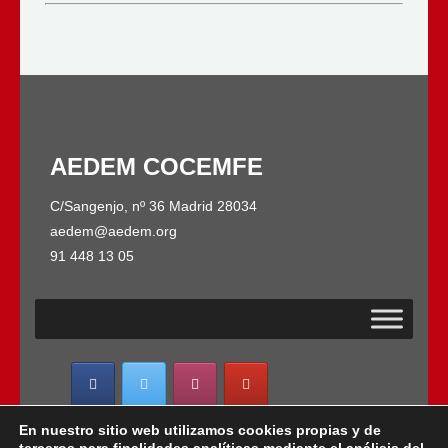
AEDEM COCEMFE
C/Sangenjo, nº 36 Madrid 28034
aedem@aedem.org
91 448 13 05
En nuestro sitio web utilizamos cookies propias y de
AEDEM-COCEMFE es miembro de: