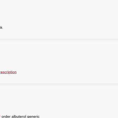
uk
rescription
r
order albuterol generic