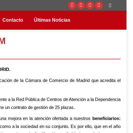
Buscar:
Facebook
Twitter
Instagram
YouTube
page
page
page
page
Contacto
Últimas Noticias
opens
opens
opens
opens
in
in
in
in
MM
new
new
new
new
window
window
window
window
RID.
ificación de la Cámara de Comercio de Madrid que acredita el
te a la Red Pública de Centros de Atención a la Dependencia
e un contrato de gestión de 25 plazas.
una mejora en la atención ofertada a nuestros
beneficiarios:
 como a la sociedad en su conjunto. Es por ello, que en el año