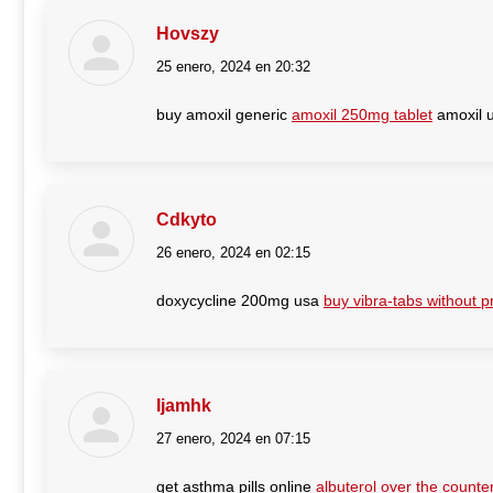
Hovszy
25 enero, 2024 en 20:32
dice:
buy amoxil generic
amoxil 250mg tablet
amoxil 
Cdkyto
26 enero, 2024 en 02:15
dice:
doxycycline 200mg usa
buy vibra-tabs without p
Ijamhk
27 enero, 2024 en 07:15
dice:
get asthma pills online
albuterol over the counte