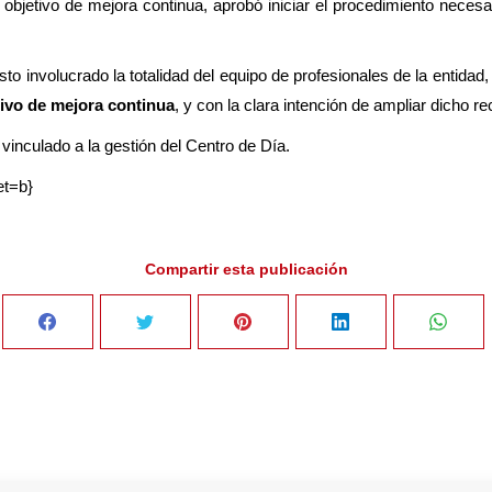
jetivo de mejora continua, aprobó iniciar el procedimiento necesari
to involucrado la totalidad del equipo de profesionales de la entidad
ivo de mejora continua
, y con la clara intención de ampliar dicho r
vinculado a la gestión del Centro de Día.
et=b}
Compartir esta publicación
Share
Share
Share
Share
Sha
on
on
on
on
on
Facebook
Twitter
Pinterest
LinkedIn
Wha