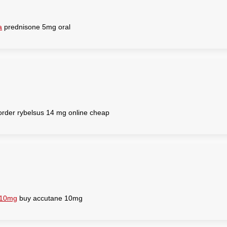
a
prednisone 5mg oral
rder rybelsus 14 mg online cheap
 10mg
buy accutane 10mg