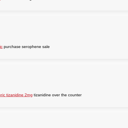
ic
purchase serophene sale
ric tizanidine 2mg
tizanidine over the counter