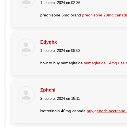
1 febrero, 2024 en 02:36
dice:
prednisone 5mg brand
prednisone 20mg canad
Edyqhx
1 febrero, 2024 en 08:02
dice:
how to buy semaglutide
semaglutide 14mg usa
o
Zphchi
2 febrero, 2024 en 18:11
dice:
isotretinoin 40mg canada
buy generic accutane