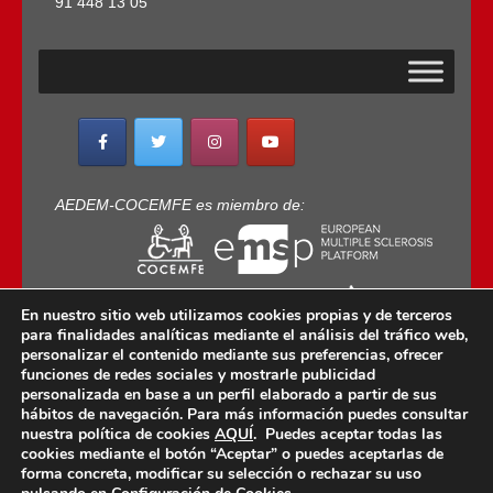
91 448 13 05
AEDEM-COCEMFE es miembro de:
En nuestro sitio web utilizamos cookies propias y de terceros
para finalidades analíticas mediante el análisis del tráfico web,
personalizar el contenido mediante sus preferencias, ofrecer
funciones de redes sociales y mostrarle publicidad
personalizada en base a un perfil elaborado a partir de sus
Copyright © 2022 · AEDEM-Asociación española de
hábitos de navegación. Para más información puedes consultar
EM · Todos los Derechos Reservados · C/ Sangenjo,
nuestra política de cookies
AQUÍ
. Puedes aceptar todas las
cookies mediante el botón “Aceptar” o puedes aceptarlas de
nº 36 Madrid -
91 448 13 05
forma concreta, modificar su selección o rechazar su uso
mail:
aedem@aedem.org
//
Aviso legal
-
Política de