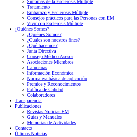
Síntomas de la Esclerosis Múltiple
Tratamiento
Embarazo y Esclerosis Múltiple
Consejos prácticos para las Personas con EM
Vivir con Esclerosis Múltiple
¿Quiénes Somos?
¿Quiénes Somos?
¿Cuáles son nuestros fines?
¿Qué hacemos?
Junta Directiva
Consejo Médico Asesor
Asociaciones Miembros
Campañas
Información Económica
Normativa básica de aplicación
Premios y Reconocimientos
Política de Calidad
Colaboradores
Transparencia
Publicaciones
Revistas Noticias EM
Guías y Manuales
Memorias de Actividades
Contacto
Últimas Noticias