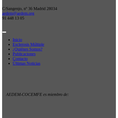
C/Sangenjo, nº 36 Madrid 28034
aedem@aedem.org
91 448 13 05
Inicio
Esclerosis Múltiple
¿Quiénes Somos?
Publicaciones
Contacto
Últimas Noticias
AEDEM-COCEMFE es miembro de: