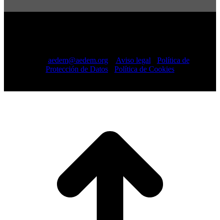
Copyright © 2022 · AEDEM-Asociación española de EM ·
Todos los Derechos Reservados · C/ Sangenjo, nº 36 Madrid
-
91 448 13 05
mail:
aedem@aedem.org
//
Aviso legal
-
Política de
Protección de Datos
-
Política de Cookies