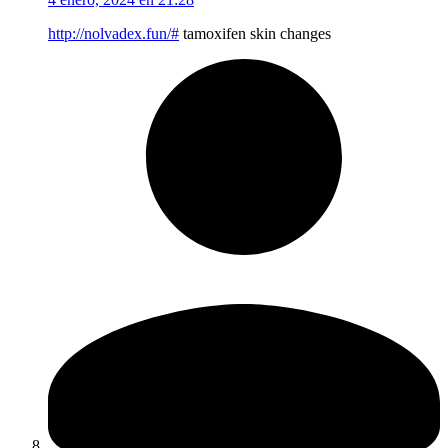
http://nolvadex.fun/#
tamoxifen skin changes