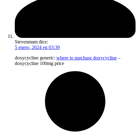
Stevenmam
dice:
5 enero, 2024 en 03:39
doxycycline generic:
where to purchase doxycycline
–
doxycycline 100mg price