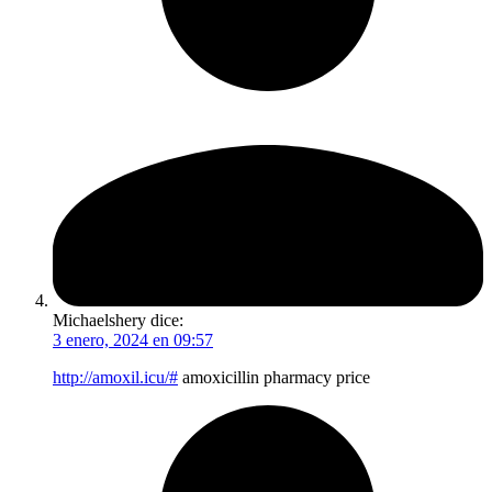
Michaelshery
dice:
3 enero, 2024 en 09:57
http://amoxil.icu/#
amoxicillin pharmacy price