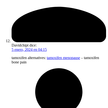
Davidchipt
dice:
5 enero, 2024 en 04:15
tamoxifen alternatives:
tamoxifen menopause
– tamoxifen
bone pain