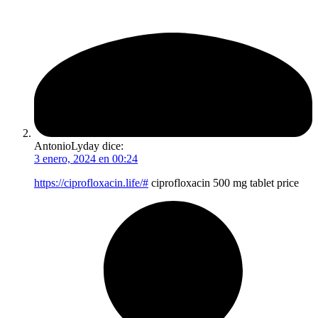
AntonioLyday
dice:
3 enero, 2024 en 00:24
https://ciprofloxacin.life/#
ciprofloxacin 500 mg tablet price