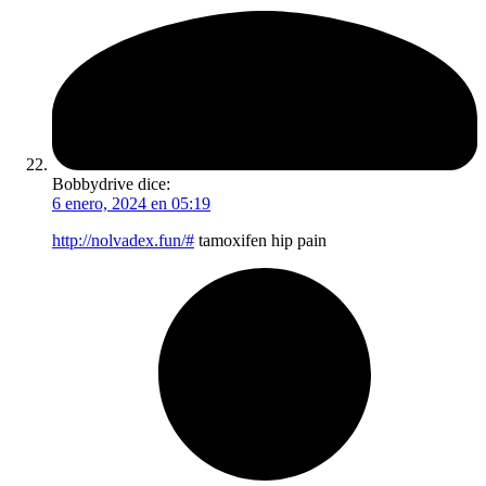
Bobbydrive
dice:
6 enero, 2024 en 05:19
http://nolvadex.fun/#
tamoxifen hip pain