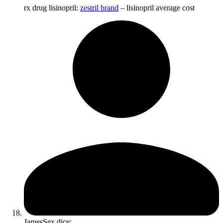
rx drug lisinopril:
zestril brand
– lisinopril average cost
JamesSex
dice: