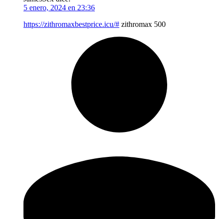
5 enero, 2024 en 23:36
https://zithromaxbestprice.icu/#
zithromax 500