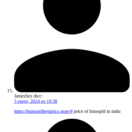
JamesSex
dice:
5 enero, 2024 en 10:38
https://lisinoprilbestprice.store/#
price of lisinopril in india