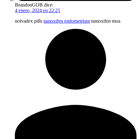
BrandonGOB
dice:
4 enero, 2024 en 22:25
nolvadex pills
tamoxifen endometrium
tamoxifen moa