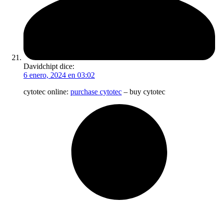
Davidchipt
dice:
6 enero, 2024 en 03:02
cytotec online:
purchase cytotec
– buy cytotec