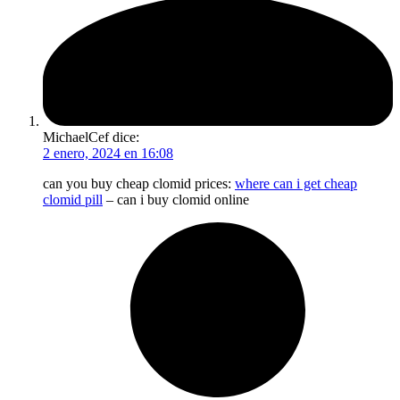
MichaelCef
dice:
2 enero, 2024 en 16:08
can you buy cheap clomid prices:
where can i get cheap
clomid pill
– can i buy clomid online