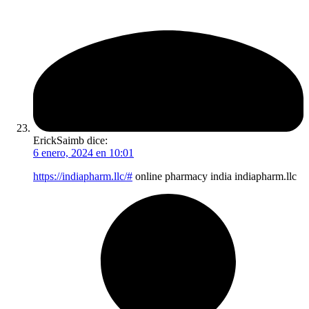
ErickSaimb
dice:
6 enero, 2024 en 10:01
https://indiapharm.llc/#
online pharmacy india indiapharm.llc