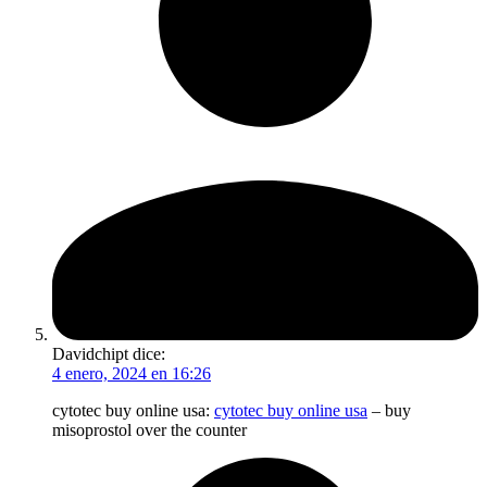
Davidchipt
dice:
4 enero, 2024 en 16:26
cytotec buy online usa:
cytotec buy online usa
– buy
misoprostol over the counter