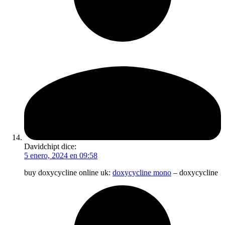
Davidchipt
dice:
5 enero, 2024 en 09:58
buy doxycycline online uk:
doxycycline mono
– doxycycline