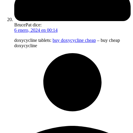
BrucePat
dice:
6 enero, 2024 en 00:14
doxycycline tablets:
buy doxycycline cheap
– buy cheap
doxycycline