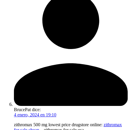
BrucePat
dice:
4 enero, 2024 en 19:10
zithromax 500 mg lowest price drugstore online:
zithromax
for sale cheap
– zithromax for sale usa