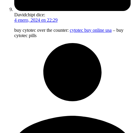
Davidchipt
dice:
4 enero, 2024 en 22:29
buy cytotec over the counter:
cytotec buy online usa
– buy
cytotec pills