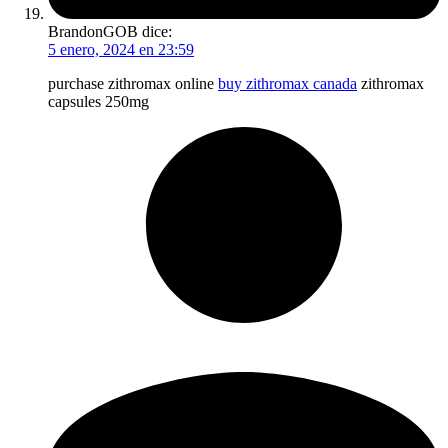
BrandonGOB
dice:
5 enero, 2024 en 23:59
purchase zithromax online
buy zithromax canada
zithromax
capsules 250mg