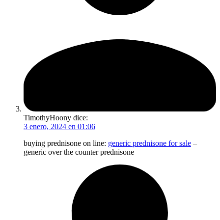
TimothyHoony
dice:
3 enero, 2024 en 01:06
buying prednisone on line:
generic prednisone for sale
–
generic over the counter prednisone