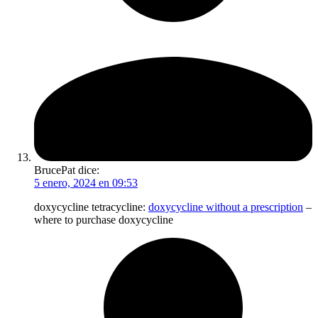
BrucePat
dice:
5 enero, 2024 en 09:53
doxycycline tetracycline:
doxycycline without a prescription
–
where to purchase doxycycline