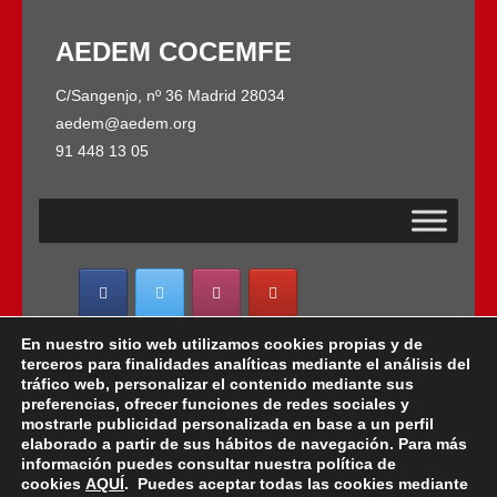
AEDEM COCEMFE
C/Sangenjo, nº 36 Madrid 28034
aedem@aedem.org
91 448 13 05
En nuestro sitio web utilizamos cookies propias y de
AEDEM-COCEMFE es miembro de:
terceros para finalidades analíticas mediante el análisis del
tráfico web, personalizar el contenido mediante sus
preferencias, ofrecer funciones de redes sociales y
mostrarle publicidad personalizada en base a un perfil
elaborado a partir de sus hábitos de navegación. Para más
Copyright © 2022 · AEDEM-Asociación española de
información puedes consultar nuestra política de
EM · Todos los Derechos Reservados · C/ Sangenjo,
cookies
AQUÍ
. Puedes aceptar todas las cookies mediante