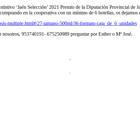
istintivo ‘Jaén Selección’ 2021 Premio de la Diputación Provincial de J
e comprando en la cooperativa con un mínimo de 6 botellas, os dejamos e
erosis-multiple.html#/27-tamano-500ml/36-formato-caja_de_6_unidades
on nosotros, 953740191- 675250989 preguntar por Esther o Mª José.