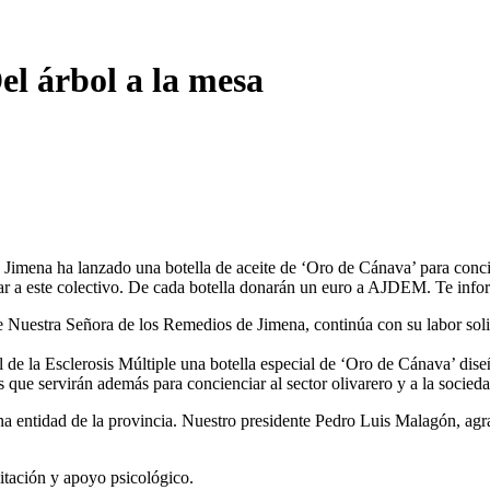
Del árbol a la mesa
imena ha lanzado una botella de aceite de ‘Oro de Cánava’ para concien
dar a este colectivo. De cada botella donarán un euro a AJDEM. Te inf
uestra Señora de los Remedios de Jimena, continúa con su labor solid
 de la Esclerosis Múltiple una botella especial de ‘Oro de Cánava’ dise
s que servirán además para concienciar al sector olivarero y a la socied
 una entidad de la provincia. Nuestro presidente Pedro Luis Malagón, ag
litación y apoyo psicológico.