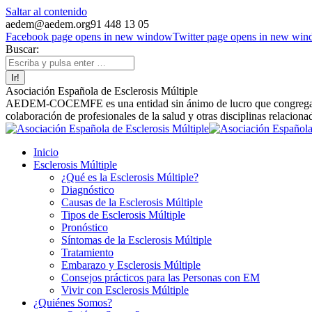
Saltar al contenido
aedem@aedem.org
91 448 13 05
Facebook page opens in new window
Twitter page opens in new wi
Buscar:
Asociación Española de Esclerosis Múltiple
AEDEM-COCEMFE es una entidad sin ánimo de lucro que congrega a afe
colaboración de profesionales de la salud y otras disciplinas relaciona
Inicio
Esclerosis Múltiple
¿Qué es la Esclerosis Múltiple?
Diagnóstico
Causas de la Esclerosis Múltiple
Tipos de Esclerosis Múltiple
Pronóstico
Síntomas de la Esclerosis Múltiple
Tratamiento
Embarazo y Esclerosis Múltiple
Consejos prácticos para las Personas con EM
Vivir con Esclerosis Múltiple
¿Quiénes Somos?