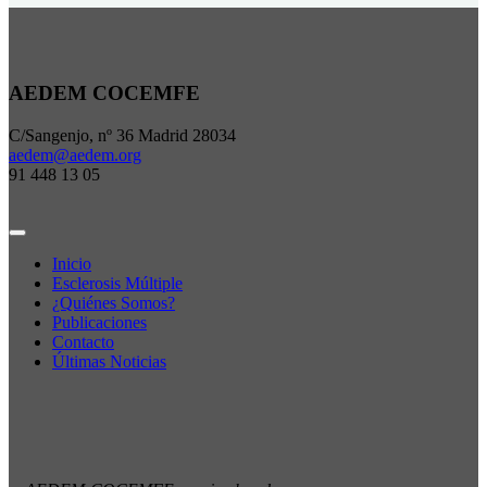
AEDEM COCEMFE
C/Sangenjo, nº 36 Madrid 28034
aedem@aedem.org
91 448 13 05
Inicio
Esclerosis Múltiple
¿Quiénes Somos?
Publicaciones
Contacto
Últimas Noticias