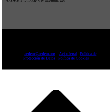
AEDEM-COCEMFE es miembro de:
Copyright © 2022 · AEDEM-Asociación española de EM ·
Todos los Derechos Reservados · C/ Sangenjo, nº 36 Madrid
-
91 448 13 05
mail:
aedem@aedem.org
//
Aviso legal
-
Política de
Protección de Datos
-
Política de Cookies