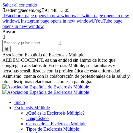
Saltar al contenido
aedem@aedem.org
91 448 13 05
Facebook page opens in new window
Twitter page opens in new
window
Instagram page opens in new window
YouTube page
opens in new window
Buscar:
Asociación Española de Esclerosis Múltiple
AEDEM-COCEMFE es una entidad sin ánimo de lucro que
congrega a afectados de Esclerosis Múltiple, sus familiares y
personas sensibilizadas con la problemática de esta enfermedad.
Asimismo, cuenta con la colaboración de profesionales de la salud y
otras disciplinas relacionadas con esta patología.
Inicio
Esclerosis Múltiple
¿Qué es la Esclerosis Múltiple?
Diagnóstico
Causas de la Esclerosis Múltiple
Tipos de Esclerosis Múltiple