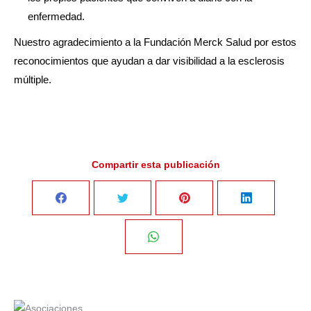
enfermedad.
Nuestro agradecimiento a la Fundación Merck Salud por estos
reconocimientos que ayudan a dar visibilidad a la esclerosis
múltiple.
Compartir esta publicación
Share
Share
Share
Share
on
on
on
on
Share
Facebook
Twitter
Pinterest
LinkedIn
on
WhatsApp