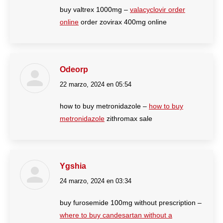
buy valtrex 1000mg –
valacyclovir order
online
order zovirax 400mg online
Odeorp
22 marzo, 2024 en 05:54
dice:
how to buy metronidazole –
how to buy
metronidazole
zithromax sale
Ygshia
24 marzo, 2024 en 03:34
dice:
buy furosemide 100mg without prescription –
where to buy candesartan without a