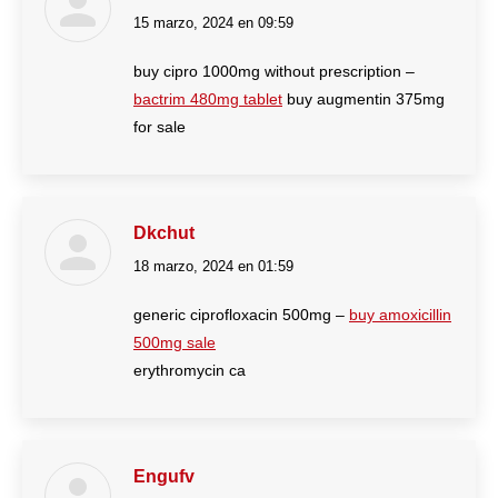
15 marzo, 2024 en 09:59
dice:
buy cipro 1000mg without prescription –
bactrim 480mg tablet
buy augmentin 375mg
for sale
Dkchut
18 marzo, 2024 en 01:59
dice:
generic ciprofloxacin 500mg –
buy amoxicillin
500mg sale
erythromycin ca
Engufv