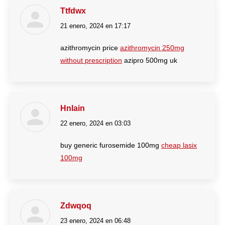
Ttfdwx
21 enero, 2024 en 17:17
dice:
azithromycin price
azithromycin 250mg
without prescription
azipro 500mg uk
Hnlain
22 enero, 2024 en 03:03
dice:
buy generic furosemide 100mg
cheap lasix
100mg
Zdwqoq
23 enero, 2024 en 06:48
dice: