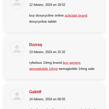
12 febrero, 2024 en 18:52
dice:
buy doxycycline online
acticlate brand
doxycycline tablet
Dzzrsq
13 febrero, 2024 en 15:32
dice:
rybelsus 14mg brand
buy generic
semaglutide 14mg
semaglutide 14mg sale
Gakhlf
14 febrero, 2024 en 00:55
dice: