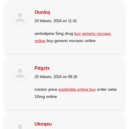
Ounlzq
24 febrero, 2024 en 11:41
dice:
amlodipine 5mg drug
buy generic norvasc
online
buy generic norvasc online
Pdgztx
25 febrero, 2024 en 09:18
dice:
crestor price
ezetimibe online buy
order zetia
10mg online
Ukoqeu