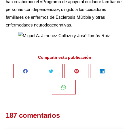
han colaborado el «Programa de apoyo al cuidador familiar de
personas con dependencia», dirigido a los cuidadores
familiares de enfermos de Esclerosis Múltiple y otras
enfermedades neurodegenerativas.
Compartir esta publicación
Share
Share
Share
Share
on
on
on
on
Share
Facebook
Twitter
Pinterest
LinkedIn
on
187 comentarios
WhatsApp