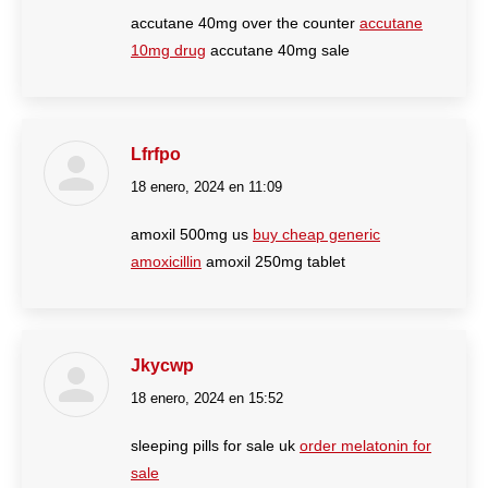
accutane 40mg over the counter
accutane
10mg drug
accutane 40mg sale
Lfrfpo
18 enero, 2024 en 11:09
dice:
amoxil 500mg us
buy cheap generic
amoxicillin
amoxil 250mg tablet
Jkycwp
18 enero, 2024 en 15:52
dice:
sleeping pills for sale uk
order melatonin for
sale