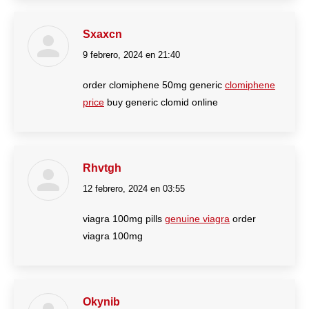
Sxaxcn
9 febrero, 2024 en 21:40
dice:
order clomiphene 50mg generic
clomiphene
price
buy generic clomid online
Rhvtgh
12 febrero, 2024 en 03:55
dice:
viagra 100mg pills
genuine viagra
order
viagra 100mg
Okynib