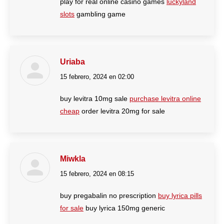
play for real online casino games
luckyland
slots
gambling game
Uriaba
15 febrero, 2024 en 02:00
dice:
buy levitra 10mg sale
purchase levitra online
cheap
order levitra 20mg for sale
Miwkla
15 febrero, 2024 en 08:15
dice:
buy pregabalin no prescription
buy lyrica pills
for sale
buy lyrica 150mg generic