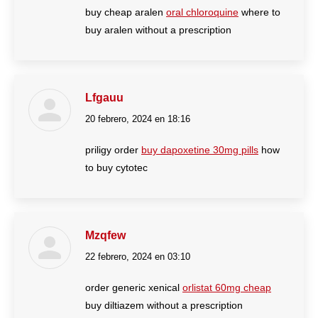
buy cheap aralen
oral chloroquine
where to
buy aralen without a prescription
Lfgauu
20 febrero, 2024 en 18:16
dice:
priligy order
buy dapoxetine 30mg pills
how
to buy cytotec
Mzqfew
22 febrero, 2024 en 03:10
dice:
order generic xenical
orlistat 60mg cheap
buy diltiazem without a prescription