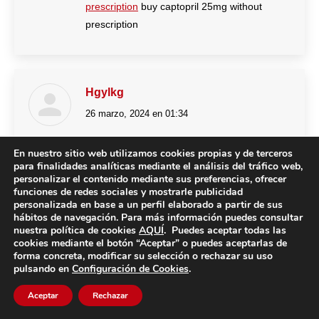
prescription
buy captopril 25mg without
prescription
Hgylkg
26 marzo, 2024 en 01:34
dice:
generic glycomet 1000mg –
buy septra
buy
En nuestro sitio web utilizamos cookies propias y de terceros
lincomycin pills for sale
para finalidades analíticas mediante el análisis del tráfico web,
personalizar el contenido mediante sus preferencias, ofrecer
funciones de redes sociales y mostrarle publicidad
personalizada en base a un perfil elaborado a partir de sus
hábitos de navegación. Para más información puedes consultar
nuestra política de cookies
AQUÍ
. Puedes aceptar todas las
Dlqvvm
cookies mediante el botón “Aceptar” o puedes aceptarlas de
27 marzo, 2024 en 18:12
dice:
forma concreta, modificar su selección o rechazar su uso
pulsando en
Configuración de Cookies
.
retrovir 300 mg ca –
purchase glucophage
Aceptar
Rechazar
sale
order allopurinol pill