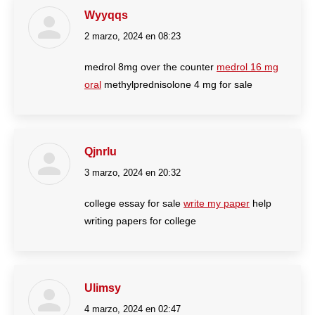
Wyyqqs
2 marzo, 2024 en 08:23
dice:
medrol 8mg over the counter
medrol 16 mg
oral
methylprednisolone 4 mg for sale
Qjnrlu
3 marzo, 2024 en 20:32
dice:
college essay for sale
write my paper
help
writing papers for college
Ulimsy
4 marzo, 2024 en 02:47
dice: