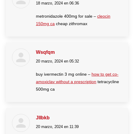
18 marzo, 2024 en 06:36
dice:
metronidazole 400mg for sale –
cleocin
150mg ca
cheap zithromax
Wsqfqm
20 marzo, 2024 en 05:32
dice:
buy ivermectin 3 mg online –
how to get co-
amoxiclav without a prescription
tetracycline
500mg ca
Jllbkb
20 marzo, 2024 en 11:39
dice: