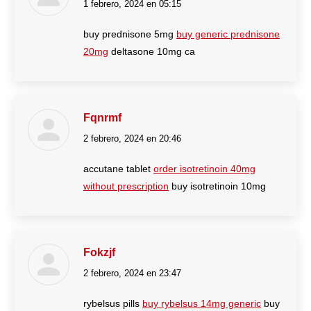
1 febrero, 2024 en 05:15
dice:
buy prednisone 5mg
buy generic prednisone
20mg
deltasone 10mg ca
Fqnrmf
2 febrero, 2024 en 20:46
dice:
accutane tablet
order isotretinoin 40mg
without prescription
buy isotretinoin 10mg
Fokzjf
2 febrero, 2024 en 23:47
dice:
rybelsus pills
buy rybelsus 14mg generic
buy