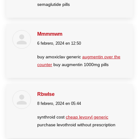
semaglutide pills
Mmmmwm
6 febrero, 2024 en 12:50
dice:
buy amoxiclav generic
augmentin over the
counter
buy augmentin 1000mg pills
Rbwlse
8 febrero, 2024 en 05:44
dice:
synthroid cost
cheap levoxyl generic
purchase levothroid without prescription