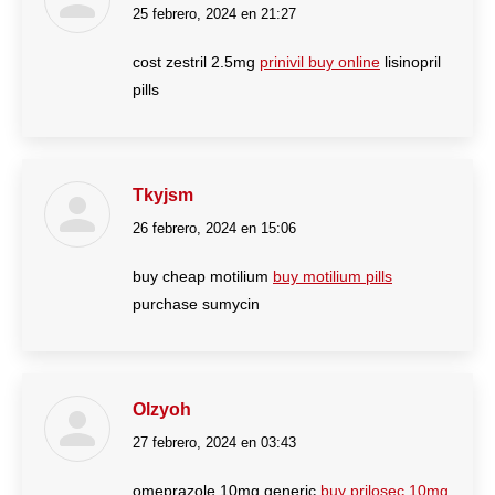
25 febrero, 2024 en 21:27
dice:
cost zestril 2.5mg
prinivil buy online
lisinopril
pills
Tkyjsm
26 febrero, 2024 en 15:06
dice:
buy cheap motilium
buy motilium pills
purchase sumycin
Olzyoh
27 febrero, 2024 en 03:43
dice:
omeprazole 10mg generic
buy prilosec 10mg