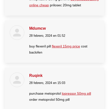
online cheap
prilosec 20mg tablet
Mdumcw
28 febrero, 2024 en 01:52
dice:
buy flexeril pill
flexeril 15mg price
cost
baclofen
Ruqink
28 febrero, 2024 en 15:03
dice:
purchase metoprolol
lopressor 50mg pill
order metoprolol 50mg pill