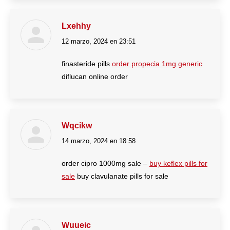
Lxehhy
12 marzo, 2024 en 23:51
dice:
finasteride pills
order propecia 1mg generic
diflucan online order
Wqcikw
14 marzo, 2024 en 18:58
dice:
order cipro 1000mg sale –
buy keflex pills for
sale
buy clavulanate pills for sale
Wuueic