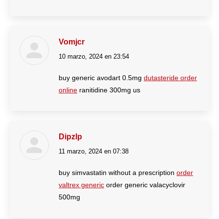
Vomjcr
10 marzo, 2024 en 23:54
dice:
buy generic avodart 0.5mg
dutasteride order
online
ranitidine 300mg us
Dipzlp
11 marzo, 2024 en 07:38
dice:
buy simvastatin without a prescription
order
valtrex generic
order generic valacyclovir
500mg