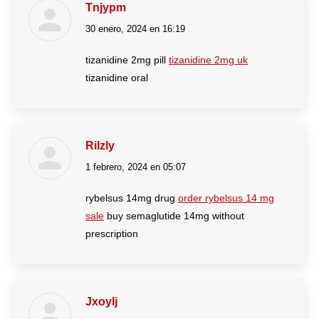
Tnjypm
30 enero, 2024 en 16:19
dice:
tizanidine 2mg pill
tizanidine 2mg uk
tizanidine oral
Rilzly
1 febrero, 2024 en 05:07
dice:
rybelsus 14mg drug
order rybelsus 14 mg
sale
buy semaglutide 14mg without
prescription
Jxoylj