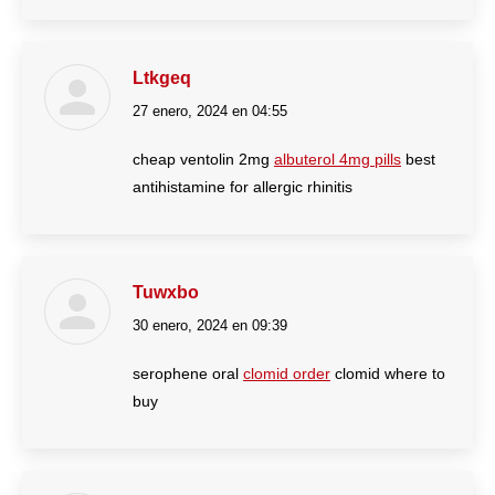
Ltkgeq
27 enero, 2024 en 04:55
dice:
cheap ventolin 2mg
albuterol 4mg pills
best
antihistamine for allergic rhinitis
Tuwxbo
30 enero, 2024 en 09:39
dice:
serophene oral
clomid order
clomid where to
buy