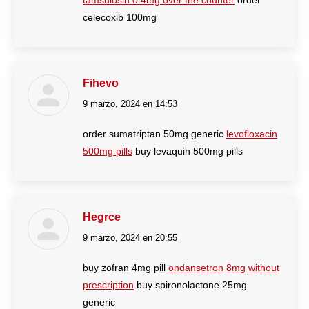
tamsulosin 0.4mg over the counter
order
celecoxib 100mg
Fihevo
9 marzo, 2024 en 14:53
dice:
order sumatriptan 50mg generic
levofloxacin
500mg pills
buy levaquin 500mg pills
Hegrce
9 marzo, 2024 en 20:55
dice:
buy zofran 4mg pill
ondansetron 8mg without
prescription
buy spironolactone 25mg
generic