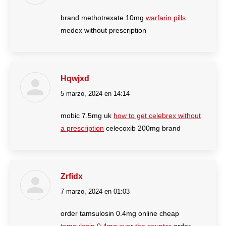
brand methotrexate 10mg
warfarin pills
medex without prescription
Hqwjxd
5 marzo, 2024 en 14:14
dice:
mobic 7.5mg uk
how to get celebrex without
a prescription
celecoxib 200mg brand
Zrfidx
7 marzo, 2024 en 01:03
dice:
order tamsulosin 0.4mg online cheap