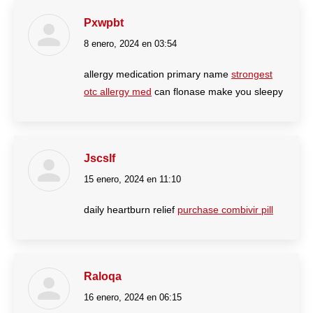
Pxwpbt
8 enero, 2024 en 03:54
dice:
allergy medication primary name
strongest
otc allergy med
can flonase make you sleepy
Jscslf
15 enero, 2024 en 11:10
dice:
daily heartburn relief
purchase combivir pill
Raloqa
16 enero, 2024 en 06:15
dice: