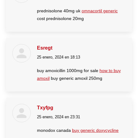
prednisolone 40mg uk
omnacortil generic
cost prednisolone 20mg
Esregt
25 enero, 2024 en 18:13
dice:
buy amoxicillin 1000mg for sale
how to buy
amoxil
buy generic amoxil 250mg
Txyfpg
25 enero, 2024 en 23:31
dice:
monodox canada
buy generic doxycycline