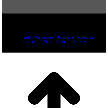
Copyright © 2022 · AEDEM-Asociación española de EM ·
Todos los Derechos Reservados · C/ Sangenjo, nº 36 Madrid
-
91 448 13 05
mail:
aedem@aedem.org
//
Aviso legal
-
Política de
Protección de Datos
-
Política de Cookies