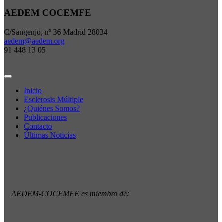
AEDEM COCEMFE
C/Sangenjo, nº 36 Madrid 28034
aedem@aedem.org
91 448 13 05
Inicio
Esclerosis Múltiple
¿Quiénes Somos?
Publicaciones
Contacto
Últimas Noticias
AEDEM-COCEMFE es miembro de: