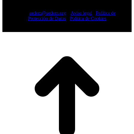
Todos los Derechos Reservados · C/ Sangenjo, nº 36 Madrid
-
91 448 13 05
mail:
aedem@aedem.org
//
Aviso legal
-
Política de
Protección de Datos
-
Política de Cookies