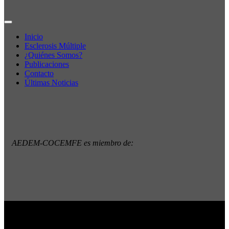
Inicio
Esclerosis Múltiple
¿Quiénes Somos?
Publicaciones
Contacto
Últimas Noticias
AEDEM-COCEMFE es miembro de:
Copyright © 2022 · AEDEM-Asociación española de EM ·