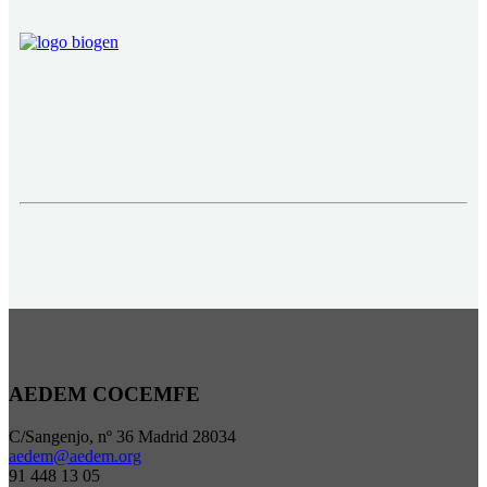
AEDEM COCEMFE
C/Sangenjo, nº 36 Madrid 28034
aedem@aedem.org
91 448 13 05