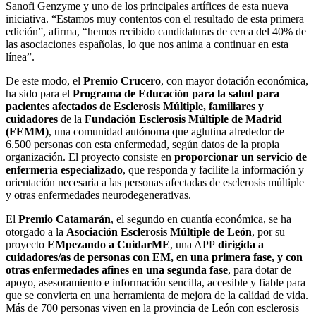
Sanofi Genzyme y uno de los principales artífices de esta nueva
iniciativa. “Estamos muy contentos con el resultado de esta primera
edición”, afirma, “hemos recibido candidaturas de cerca del 40% de
las asociaciones españolas, lo que nos anima a continuar en esta
línea”.
De este modo, el
Premio Crucero
, con mayor dotación económica,
ha sido para el
Programa de Educación para la salud para
pacientes afectados de Esclerosis Múltiple, familiares y
cuidadores
de la
Fundación Esclerosis Múltiple de Madrid
(FEMM)
, una comunidad autónoma que aglutina alrededor de
6.500 personas con esta enfermedad, según datos de la propia
organización. El proyecto consiste en
proporcionar un servicio de
enfermería especializado
, que responda y facilite la información y
orientación necesaria a las personas afectadas de esclerosis múltiple
y otras enfermedades neurodegenerativas.
El
Premio Catamarán
, el segundo en cuantía económica, se ha
otorgado a la
Asociación Esclerosis Múltiple de León
, por su
proyecto
EMpezando a CuidarME
, una APP
dirigida a
cuidadores/as de personas con EM, en una primera fase, y con
otras enfermedades afines en una segunda fase
, para dotar de
apoyo, asesoramiento e información sencilla, accesible y fiable para
que se convierta en una herramienta de mejora de la calidad de vida.
Más de 700 personas viven en la provincia de León con esclerosis