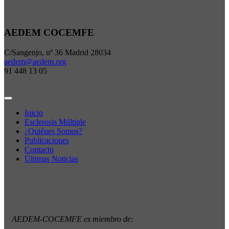
AEDEM COCEMFE
C/Sangenjo, nº 36 Madrid 28034
aedem@aedem.org
91 448 13 05
Inicio
Esclerosis Múltiple
¿Quiénes Somos?
Publicaciones
Contacto
Últimas Noticias
AEDEM-COCEMFE es miembro de: