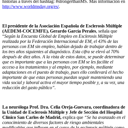
historias a través del hashtag: #strongerthanMS. Más información en
http://www.worldmsday.org/es/
.
El presidente de la Asociación Española de Esclerosis Múltiple
(AEDEM-COCEMFE), Gerardo García Perales
, señala que
“
Según la Encuesta Global de Empleo en Esclerosis Múltiple
realizada por la Federación Internacional de EM, el 43% de las
personas con EM sin empleo, habían dejado de trabajar dentro de
los tres años siguientes al diagnóstico. Esta cifra se elevó al 70%
después de diez años. A la vista de estos datos, se puede determinar
que es importante que a las personas con EM se les facilite el
acceso a los tratamientos y al empleo, por ejemplo, mediante
adaptaciones en el puesto de trabajo, pues ello conllevará el hecho
importante de que estas personas puedan seguir manteniendo una
vida social y laboral activa el mayor tiempo posible y, a su vez, una
reducción del gasto público”.
La neuróloga Prof. Dra.
Celia Oreja-Guevara, coordinadora de
la Unidad de Esclerosis Múltiple y Jefe de Sección del Hospital
Clínico San Carlos de Madrid,
explica que
“Se ha avanzado en el
conocimiento de diversos factores de riesgo ambientales
modificables que influyen en el curso de la esclerosis múltiple como,