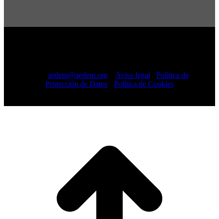
Copyright © 2022 · AEDEM-Asociación española de EM ·
Todos los Derechos Reservados · C/ Sangenjo, nº 36 Madrid
-
91 448 13 05
mail:
aedem@aedem.org
//
Aviso legal
-
Política de
Protección de Datos
-
Política de Cookies