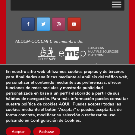
AEDEM-COCEMFE es miembro de:
En nuestro sitio web utilizamos cookies propias y de terceros
para finalidades analíticas mediante el análisis del tráfico web,
personalizar el contenido mediante sus preferencias, ofrecer
funciones de redes sociales y mostrarle publicidad
personalizada en base a un perfil elaborado a partir de sus
Copyright © 2022 · AEDEM-Asociación española de
hábitos de navegación. Para más información puedes consultar
EM · Todos los Derechos Reservados · C/ Sangenjo,
nuestra política de cookies
AQUÍ
. Puedes aceptar todas las
nº 36 Madrid -
91 448 13 05
cookies mediante el botón “Aceptar” o puedes aceptarlas de
forma concreta, modificar su selección o rechazar su uso
mail:
aedem@aedem.org
//
Aviso legal
-
Política de
pulsando en
Configuración de Cookies
.
Protección de Datos
-
Política de Cookies
Aceptar
Rechazar