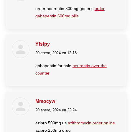
order neurontin 800mg generic
order
gabapentin 600mg pills
Yfsfpy
20 enero, 2024 en 12:18
dice:
gabapentin for sale
neurontin over the
counter
Mmocyw
20 enero, 2024 en 22:24
dice:
azipro 500mg us
azithromycin order online
azipro 250mg drug