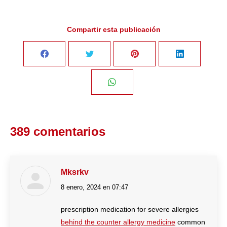
Compartir esta publicación
Share
Share
Share
Share
on
on
on
on
Share
Facebook
Twitter
Pinterest
LinkedIn
on
389 comentarios
WhatsApp
Mksrkv
8 enero, 2024 en 07:47
dice:
prescription medication for severe allergies
behind the counter allergy medicine
common