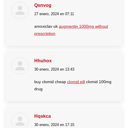
Qsnvog
27 enero, 2024 en 07:11
dice:
amoxiclav uk
augmentin 1000mg without
prescription
Hhuhox
30 enero, 2024 en 13:43
dice:
buy clomid cheap
clomid pill
clomid 100mg
drug
Hqskca
30 enero, 2024 en 17:15
dice: