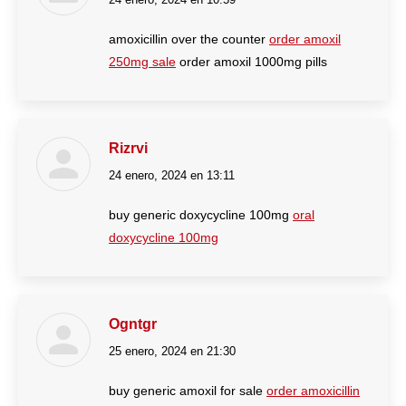
dice:
amoxicillin over the counter
order amoxil
250mg sale
order amoxil 1000mg pills
Rizrvi
24 enero, 2024 en 13:11
dice:
buy generic doxycycline 100mg
oral
doxycycline 100mg
Ogntgr
25 enero, 2024 en 21:30
dice:
buy generic amoxil for sale
order amoxicillin