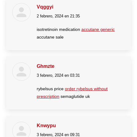
Vqggyi
2 febrero, 2024 en 21:35
dice:
isotretinoin medication
accutane generic
accutane sale
Ghmzte
3 febrero, 2024 en 03:31
dice:
rybelsus price
order rybelsus without
prescription
semaglutide uk
Knwypu
3 febrero, 2024 en 09:31
dice: