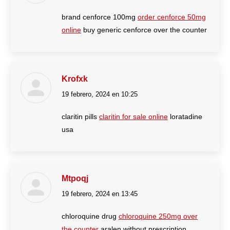
brand cenforce 100mg
order cenforce 50mg
online
buy generic cenforce over the counter
Krofxk
19 febrero, 2024 en 10:25
dice:
claritin pills
claritin for sale online
loratadine
usa
Mtpoqj
19 febrero, 2024 en 13:45
dice:
chloroquine drug
chloroquine 250mg over
the counter
aralen without prescription