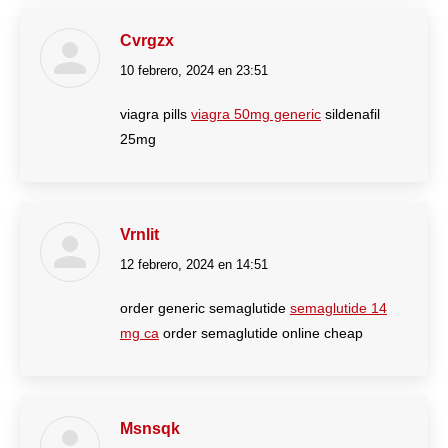
Cvrgzx
10 febrero, 2024 en 23:51
dice:
viagra pills
viagra 50mg generic
sildenafil
25mg
Vrnlit
12 febrero, 2024 en 14:51
dice:
order generic semaglutide
semaglutide 14
mg ca
order semaglutide online cheap
Msnsqk