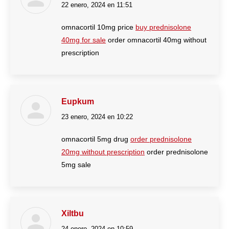
22 enero, 2024 en 11:51
dice:
omnacortil 10mg price
buy prednisolone
40mg for sale
order omnacortil 40mg without
prescription
Eupkum
23 enero, 2024 en 10:22
dice:
omnacortil 5mg drug
order prednisolone
20mg without prescription
order prednisolone
5mg sale
Xiltbu
24 enero, 2024 en 10:59