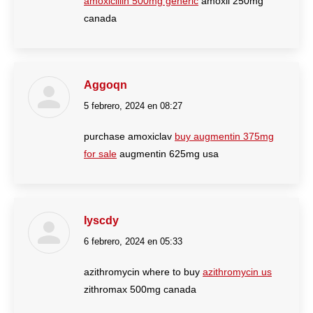
amoxicillin 500mg generic
amoxil 250mg
canada
Aggoqn
5 febrero, 2024 en 08:27
dice:
purchase amoxiclav
buy augmentin 375mg
for sale
augmentin 625mg usa
Iyscdy
6 febrero, 2024 en 05:33
dice:
azithromycin where to buy
azithromycin us
zithromax 500mg canada