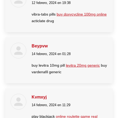
12 febrero, 2024 en 19:38
dice:
vibra-tabs pills
buy doxycycline 100mg online
acticlate drug
Beypvw
14 febrero, 2024 en 01:28
dice:
buy levitra 10mg pill
levitra 20mg generic
buy
vardenafil generic
Kvmxyj
14 febrero, 2024 en 11:29
dice:
play blackjack
online roulette game real