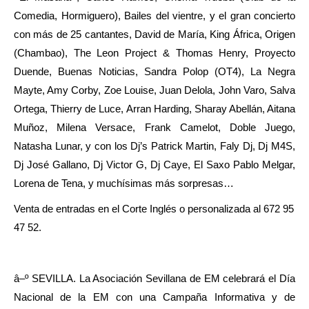
Comedia, Hormiguero), Bailes del vientre, y el gran concierto
con más de 25 cantantes, David de María, King África, Origen
(Chambao), The Leon Project & Thomas Henry, Proyecto
Duende, Buenas Noticias, Sandra Polop (OT4), La Negra
Mayte, Amy Corby, Zoe Louise, Juan Delola, John Varo, Salva
Ortega, Thierry de Luce, Arran Harding, Sharay Abellán, Aitana
Muñoz, Milena Versace, Frank Camelot, Doble Juego,
Natasha Lunar, y con los Dj’s Patrick Martin, Faly Dj, Dj M4S,
Dj José Gallano, Dj Victor G, Dj Caye, El Saxo Pablo Melgar,
Lorena de Tena, y muchísimas más sorpresas…
Venta de entradas en el Corte Inglés o personalizada al 672 95
47 52.
â–º SEVILLA. La Asociación Sevillana de EM celebrará el Día
Nacional de la EM con una Campaña Informativa y de