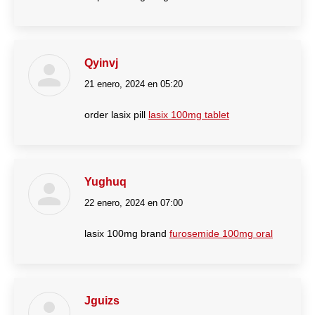
Qyinvj
21 enero, 2024 en 05:20
dice:
order lasix pill
lasix 100mg tablet
Yughuq
22 enero, 2024 en 07:00
dice:
lasix 100mg brand
furosemide 100mg oral
Jguizs