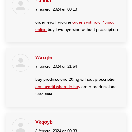
Ypfmqn
7 febrero, 2024 en 00:13
dice:
order levothyroxine
order synthroid 75mcg
online
buy levothyroxine without prescription
Wxxqfe
7 febrero, 2024 en 21:54
dice:
buy prednisolone 20mg without prescription
omnacortil where to buy
order prednisolone
5mg sale
Vkqoyb
8 febrero, 2024 en 00:33
dice: