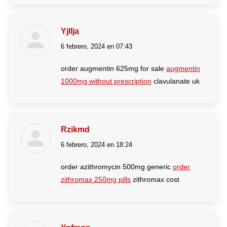
Yjllja
6 febrero, 2024 en 07:43
dice:
order augmentin 625mg for sale
augmentin
1000mg without prescription
clavulanate uk
Rzikmd
6 febrero, 2024 en 18:24
dice:
order azithromycin 500mg generic
order
zithromax 250mg pills
zithromax cost