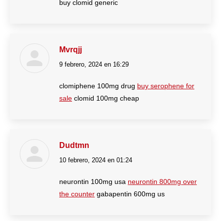
buy clomid generic
Mvrqjj
9 febrero, 2024 en 16:29
dice:
clomiphene 100mg drug
buy serophene for
sale
clomid 100mg cheap
Dudtmn
10 febrero, 2024 en 01:24
dice:
neurontin 100mg usa
neurontin 800mg over
the counter
gabapentin 600mg us