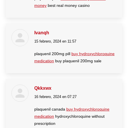
money
best real money casino
Ivanqh
15 febrero, 2024 en 11:57
dice:
plaquenil 200mg pill
buy hydroxychloroquine
medication
buy plaquenil 200mg sale
Qkkxwx
16 febrero, 2024 en 07:27
dice:
plaquenil canada
buy hydroxychloroquine
medication
hydroxychloroquine without
prescription