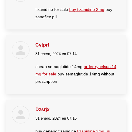
tizanidine for sale
buy tizanidine 2mg
buy
zanaflex pill
Cvtprt
31 enero, 2024 en 07:14
dice:
cheap semaglutide 14mg
order rybelsus 14
mg for sale
buy semaglutide 14mg without
prescription
Dzsrjx
31 enero, 2024 en 07:16
dice:
buy generic tizanidine
tizanidine 2mg us