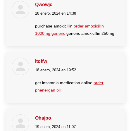
Qwowjc
18 enero, 2024 en 14:38
dice:
purchase amoxicillin
order amoxicillin
1000mg generic
generic amoxicillin 250mg
Itoffw
18 enero, 2024 en 19:52
dice:
get insomnia medication online
order
phenergan pill
Ohajpo
19 enero, 2024 en 11:07
dice: