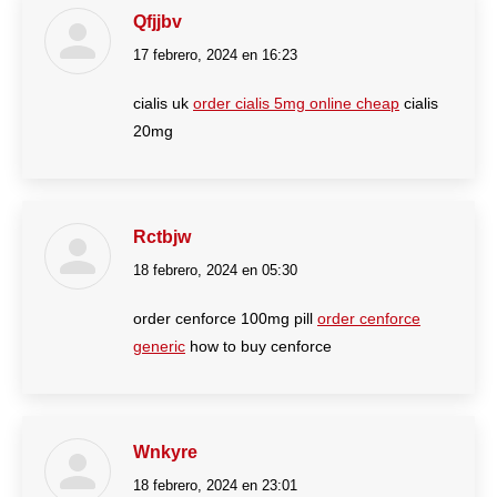
Qfjjbv
17 febrero, 2024 en 16:23
dice:
cialis uk
order cialis 5mg online cheap
cialis
20mg
Rctbjw
18 febrero, 2024 en 05:30
dice:
order cenforce 100mg pill
order cenforce
generic
how to buy cenforce
Wnkyre
18 febrero, 2024 en 23:01
dice: