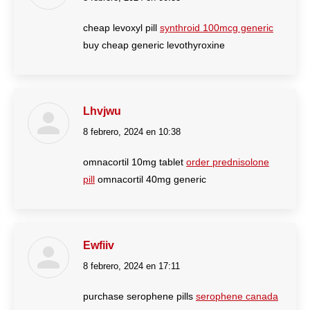
cheap levoxyl pill
synthroid 100mcg generic
buy cheap generic levothyroxine
Lhvjwu
8 febrero, 2024 en 10:38
dice:
omnacortil 10mg tablet
order prednisolone
pill
omnacortil 40mg generic
Ewfiiv
8 febrero, 2024 en 17:11
dice:
purchase serophene pills
serophene canada