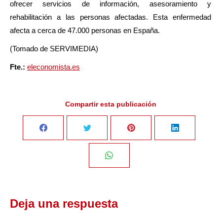
ofrecer servicios de información, asesoramiento y
rehabilitación a las personas afectadas. Esta enfermedad
afecta a cerca de 47.000 personas en España.
(Tomado de SERVIMEDIA)
Fte.:
eleconomista.es
Compartir esta publicación
Share
Share
Share
Share
on
on
on
on
Share
Facebook
Twitter
Pinterest
LinkedIn
on
Deja una respuesta
WhatsApp