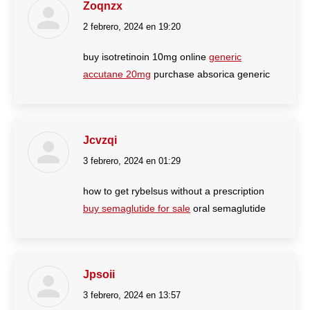
Zoqnzx
2 febrero, 2024 en 19:20
dice:
buy isotretinoin 10mg online
generic
accutane 20mg
purchase absorica generic
Jcvzqi
3 febrero, 2024 en 01:29
dice:
how to get rybelsus without a prescription
buy semaglutide for sale
oral semaglutide
Jpsoii
3 febrero, 2024 en 13:57
dice: