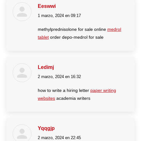
Eeswwi
1 marzo, 2024 en 09:17
dice:
methylprednisolone for sale online
medrol
tablet
order depo-medrol for sale
Ledimj
2 marzo, 2024 en 16:32
dice:
how to write a hiring letter
paper writing
websites
academia writers
Yqqgjp
2 marzo, 2024 en 22:45
dice: