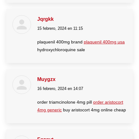
Jqrgkk
15 febrero, 2024 en 11:15
dice:
plaquenil 400mg brand
plaquenil 400mg usa
hydroxychloroquine sale
Muygzx
16 febrero, 2024 en 14:07
dice:
order triamcinolone 4mg pill
order aristocort
4mg generic
buy aristocort 4mg online cheap