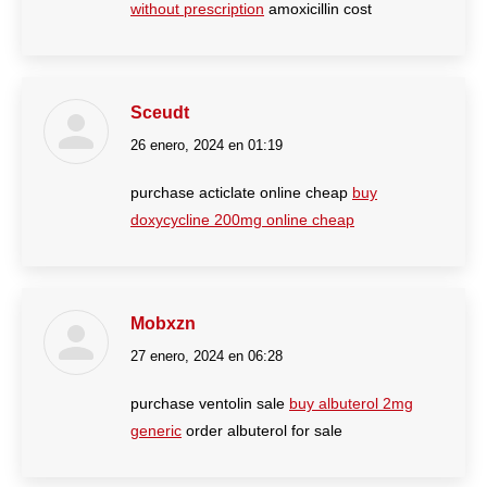
without prescription
amoxicillin cost
Sceudt
26 enero, 2024 en 01:19
dice:
purchase acticlate online cheap
buy
doxycycline 200mg online cheap
Mobxzn
27 enero, 2024 en 06:28
dice:
purchase ventolin sale
buy albuterol 2mg
generic
order albuterol for sale