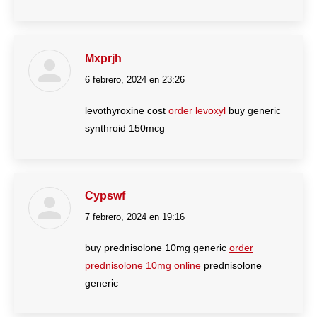
Mxprjh
6 febrero, 2024 en 23:26
dice:
levothyroxine cost
order levoxyl
buy generic
synthroid 150mcg
Cypswf
7 febrero, 2024 en 19:16
dice:
buy prednisolone 10mg generic
order
prednisolone 10mg online
prednisolone
generic