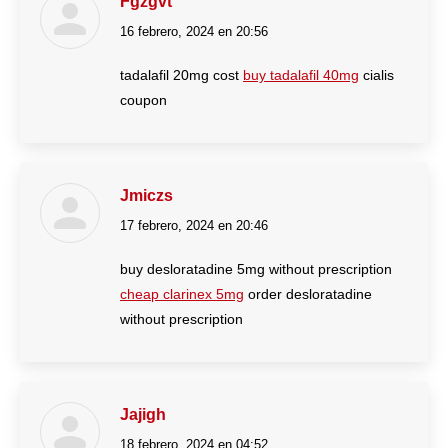
Fgzgvt
16 febrero, 2024 en 20:56
dice:
tadalafil 20mg cost
buy tadalafil 40mg
cialis
coupon
Jmiczs
17 febrero, 2024 en 20:46
dice:
buy desloratadine 5mg without prescription
cheap clarinex 5mg
order desloratadine
without prescription
Jajigh
18 febrero, 2024 en 04:52
dice: