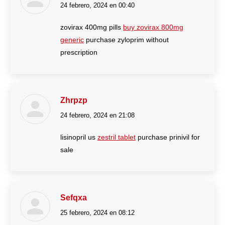
24 febrero, 2024 en 00:40
dice:
zovirax 400mg pills
buy zovirax 800mg
generic
purchase zyloprim without
prescription
Zhrpzp
24 febrero, 2024 en 21:08
dice:
lisinopril us
zestril tablet
purchase prinivil for
sale
Sefqxa
25 febrero, 2024 en 08:12
dice: