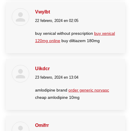
Vwylbt
22 febrero, 2024 en 02:05
dice:
buy xenical without prescription
buy xenical
120mg online
buy diltiazem 180mg
Uikdcr
23 febrero, 2024 en 13:04
dice:
amlodipine brand
order generic norvasc
cheap amlodipine 10mg
Omifrr