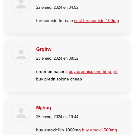
22 enero, 2024 en 04:52
dice:
furosemide for sale
cost furosemide 100mg
Grqirw
23 enero, 2024 en 08:32
dice:
order omnacortil
buy prednisolone 5mg pill
buy prednisolone cheap
Mjjhaq
25 enero, 2024 en 19:44
dice:
buy amoxicillin 1000mg
buy amoxil 500mg