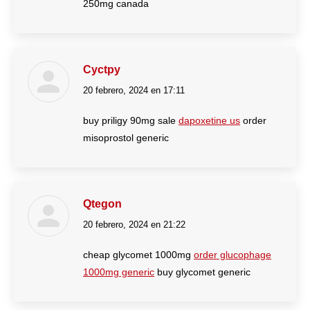
250mg canada
Cyctpy
20 febrero, 2024 en 17:11
dice:
buy priligy 90mg sale
dapoxetine us
order
misoprostol generic
Qtegon
20 febrero, 2024 en 21:22
dice:
cheap glycomet 1000mg
order glucophage
1000mg generic
buy glycomet generic