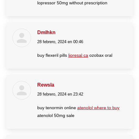
lopressor 50mg without prescription
Dmlhkn
28 febrero, 2024 en 00:46
dice:
buy flexeril pills
lioresal ca
ozobax oral
Rewsla
28 febrero, 2024 en 23:42
dice:
buy tenormin online
atenolol where to buy
atenolol 50mg sale