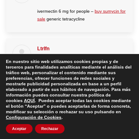
ivermectin 6 mg for people –
buy sumycin for
sale
generic tetracycline
Ltrlfn
20 marzo, 2024 en 12:46
dice:
En nuestro sitio web utilizamos cookies propias y de
terceros para finalidades analíticas mediante el análisis del
valtrex order –
order diltiazem pill
zovirax
tráfico web, personalizar el contenido mediante sus
preferencias, ofrecer funciones de redes sociales y
400mg cheap
mostrarle publicidad personalizada en base a un perfil
elaborado a partir de sus hábitos de navegación. Para más
información puedes consultar nuestra política de
cookies
AQUÍ
. Puedes aceptar todas las cookies mediante
el botón “Aceptar” o puedes aceptarlas de forma concreta,
Aqiqai
modificar su selección o rechazar su uso pulsando en
Configuración de Cookies
.
22 marzo, 2024 en 06:52
dice:
Aceptar
Rechazar
brand metronidazole 400mg –
buy zithromax