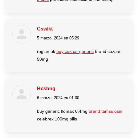
Cswlkt
5 marzo, 2024 en 05:29
dice:
reglan uk
buy cozaar generic
brand cozaar
50mg
Hcsbng
6 marzo, 2024 en 01:00
dice:
buy generic flomax 0.4mg
brand tamsulosin
celebrex 100mg pills