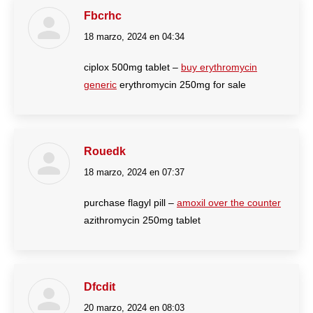
Fbcrhc
18 marzo, 2024 en 04:34
dice:
ciplox 500mg tablet –
buy erythromycin
generic
erythromycin 250mg for sale
Rouedk
18 marzo, 2024 en 07:37
dice:
purchase flagyl pill –
amoxil over the counter
azithromycin 250mg tablet
Dfcdit
20 marzo, 2024 en 08:03
dice: