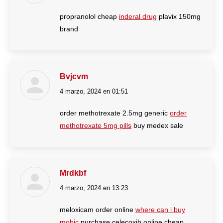
propranolol cheap
inderal drug
plavix 150mg
brand
Bvjcvm
4 marzo, 2024 en 01:51
dice:
order methotrexate 2.5mg generic
order
methotrexate 5mg pills
buy medex sale
Mrdkbf
4 marzo, 2024 en 13:23
dice:
meloxicam order online
where can i buy
mobic
purchase celecoxib online cheap