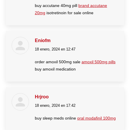
buy accutane 40mg pill
brand accutane
20mg
isotretinoin for sale online
Eniofm
18 enero, 2024 en 12:47
dice:
order amoxil 500mg sale
amoxil 500mg pills
buy amoxil medication
Hrjroo
18 enero, 2024 en 17:42
dice:
buy sleep meds online
oral modafinil 100mg