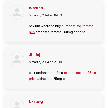
Wnstbh
6 marzo, 2024 en 09:09
dice:
nexium where to buy
purchase topiramate
pills
order topiramate 100mg generic
Jbafej
8 marzo, 2024 en 21:10
dice:
cost ondansetron 4mg
spironolactone 25mg
price
aldactone 25mg ca
Lxsawg