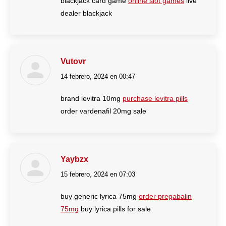
blackjack card game
online slot games
live
dealer blackjack
Vutovr
14 febrero, 2024 en 00:47
dice:
brand levitra 10mg
purchase levitra pills
order vardenafil 20mg sale
Yaybzx
15 febrero, 2024 en 07:03
dice:
buy generic lyrica 75mg
order pregabalin
75mg
buy lyrica pills for sale