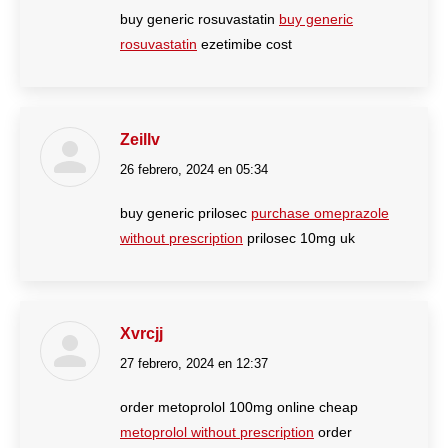
buy generic rosuvastatin
buy generic
rosuvastatin
ezetimibe cost
Zeillv
26 febrero, 2024 en 05:34
dice:
buy generic prilosec
purchase omeprazole
without prescription
prilosec 10mg uk
Xvrcjj
27 febrero, 2024 en 12:37
dice:
order metoprolol 100mg online cheap
metoprolol without prescription
order