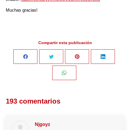
Muchas gracias!
Compartir esta publicación
Share
Share
Share
Share
on
on
on
on
Share
Facebook
Twitter
Pinterest
LinkedIn
on
193 comentarios
WhatsApp
Njgoyz