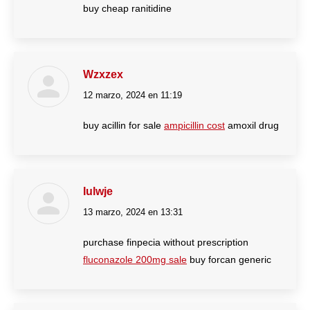
buy cheap ranitidine
Wzxzex
12 marzo, 2024 en 11:19
dice:
buy acillin for sale
ampicillin cost
amoxil drug
Iulwje
13 marzo, 2024 en 13:31
dice:
purchase finpecia without prescription
fluconazole 200mg sale
buy forcan generic