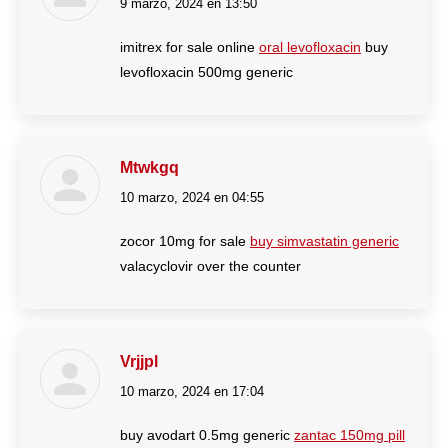
9 marzo, 2024 en 13:50
dice:
imitrex for sale online
oral levofloxacin
buy
levofloxacin 500mg generic
Mtwkgq
10 marzo, 2024 en 04:55
dice:
zocor 10mg for sale
buy simvastatin generic
valacyclovir over the counter
Vrjjpl
10 marzo, 2024 en 17:04
dice:
buy avodart 0.5mg generic
zantac 150mg pill