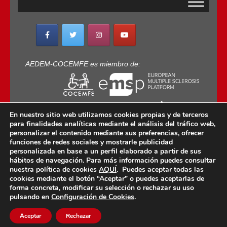
AEDEM-COCEMFE es miembro de:
En nuestro sitio web utilizamos cookies propias y de terceros
para finalidades analíticas mediante el análisis del tráfico web,
personalizar el contenido mediante sus preferencias, ofrecer
funciones de redes sociales y mostrarle publicidad
personalizada en base a un perfil elaborado a partir de sus
Copyright © 2022 · AEDEM-Asociación española de
hábitos de navegación. Para más información puedes consultar
EM · Todos los Derechos Reservados · C/ Sangenjo,
nuestra política de cookies
AQUÍ
. Puedes aceptar todas las
nº 36 Madrid -
91 448 13 05
cookies mediante el botón “Aceptar” o puedes aceptarlas de
forma concreta, modificar su selección o rechazar su uso
mail:
aedem@aedem.org
//
Aviso legal
-
Política de
pulsando en
Configuración de Cookies
.
Protección de Datos
-
Política de Cookies
Aceptar
Rechazar